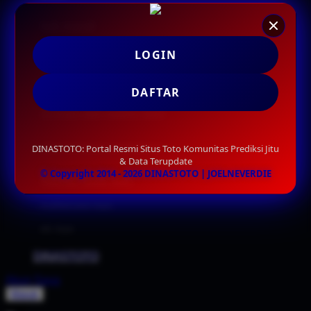
Moby
bak mandi
Momami
LOGIN
handuk
Mothercare
TOGEL LOGIN
Mustela
DAFTAR
My Buddy Tag
ayunan dan walker bayi
My K
alas bermain anak bayi
DINASTOTO: Portal Resmi Situs Toto Komunitas Prediksi Jitu
& Data Terupdate
N
© Copyright 2014 - 2026 DINASTOTO | JOELNEVERDIE
mainan anak bayi
Naif
mothercare toys
Nike
elc toys
Nordic Natural
DINASTOTO
Nuby
Akun Saya
Nuna
Masuk
Cari