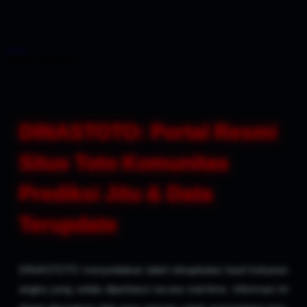
Share product:
DINASTOTO: Portal Resmi
Situs Toto Komunitas
Prediksi Jitu & Data
Terupdate
DINASTOTO menyediakan tabel rekapitulasi hasil keluaran
angka yang selalu diperbarui secara real-time. Informasi ini