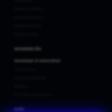
Sunscreen
London Taxi
Shampo & Sabun
Love To Dream
perawatan rambut
M
perawatan mulut
Magformers
perawatan diri
Mama's Choice
perawatan ibu
Mamas&Papas
Mamaway
kesehatan & kebersihan
Maxi Cosi
Tissue basah
Megabloks
Laundry & Cleaning
Micro
Medical
MiDeer
Air Purifier & Humidifier
Mimi & Lula
potty
Mini Monkey