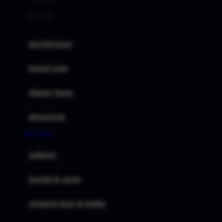
Felt So Sweet
0-36 Kg
Fisher Price
Flipper
gendongan
Friends Of Sally
travel cots
G
Gb
diaper bags
Geko
aksesoris
Graco
BO TOGEL
Gund
selimut
H
bantal & sprei
Habbie
Haenim
ranjang bayi & balita
Happy Horse