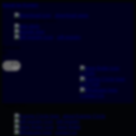
lewati ke Konten
download apps
download app from:
gift registry
Bahasa
ID
LOGIN
DAFTAR
Contact Us
Toggle Nav
about Kanmo Circle
gift registry
store finder
contact us