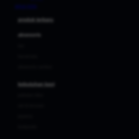
Awan
SITUS TOTO
Azetabio
produk terbaru
B
aksesoris
Baabaasheepz
tas
Babiators
kacamata
Baby Dove
aksesoris rambut
Baby Jogger
Baby Rovega
kebutuhan bayi
Babybee
pakaian tidur
Banana Boat
set & terusan
Banz
piyama
Barbie
bodysuits
Beaba