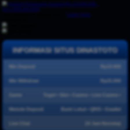
Hadiah Pemenang Jackpot
Rp.10.000.000
-
Q
Rp.1.000.000.000
Use Installment Options from
.
Laarn more
QV Baby
Available for :
home delivery
R
store pickup
Real Shades
INFORMASI SITUS DINASTOTO
Red Castle
Ribbon Madness
Min Deposit
Rp10.000
S
Min Withdraw
Rp25.000
Sebamed
Silver Cross
Game
Togel • Slot • Casino • Live Casino •
Simply Idea
Metode Deposit
Bank Lokal • QRIS • Ewallet
Skip Hop
Spectra
Live Chat
24 Jam Nonstop