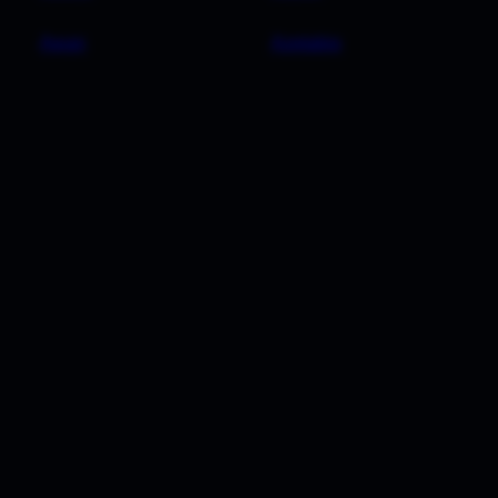
Awan
Azetabio