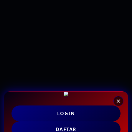
LOGIN
DAFTAR