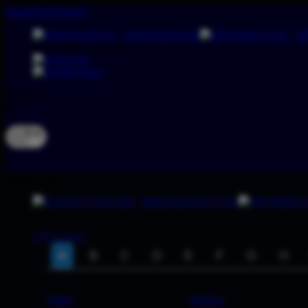
lewati ke Konten
download apps
gif
download app from:
Bahasa
ID
Toggle Nav
about Kanmo Circle
SITUS TOGEL
A
B
C
D
E
F
G
H
Addo
Adidas