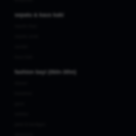
sepatu & kaus kaki
sepatu bayi
sepatu anak
sandal
kaus kaki
fashion bayi (0bln-3thn)
atasan
bawahan
gaun
setelan
jaket & kardigan
aksesoris