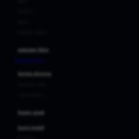
gaun
Dae Organics
setelan
Docare
jaket
Doona
pakaian dalam
Down To Earth
Drew
pakaian tidur
Dr. Brown's
BANDAR TOGEL
E
kereta dorong
ELC
bayi baru lahir
Ergobaby
usia 6 bulan+
Expert Care
koper anak
Ezyroller
kursi mobil
F
0-13 Kg