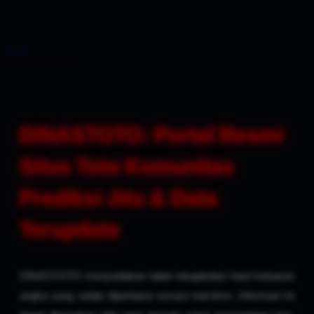
Share product:
DINASTOTO: Portal Resmi
Situs Toto Komunitas
Prediksi Jitu & Data
Terupdate
DINASTOTO menyediakan tabel rekapitulasi hasil keluaran
angka yang selalu diperbarui secara real-time. Informasi ini