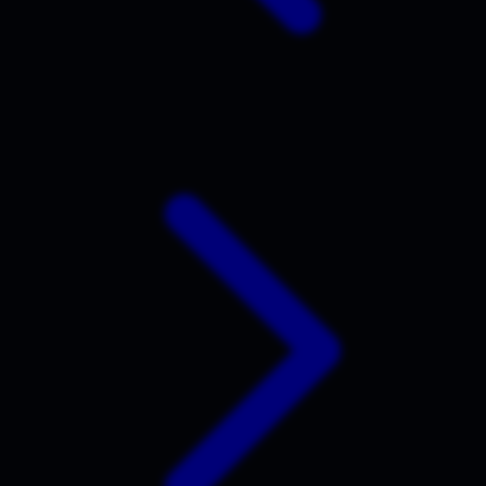
Twistshake
TY Toys
U
V
Veja
Vitaflow
Vtech
W
Waterland
Wellness
X