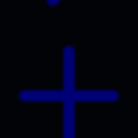
Xootz
Y
Yamatoya
Z
Zaxy
Zoggs
0-9
4Moms
59S