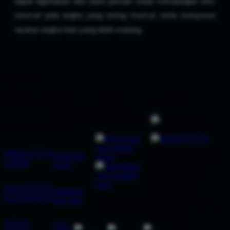
dapat digunakan oleh para pemain untuk mempelajari tren,
mencari pola angka yang sering muncul, serta menyusun
racikan angka hoki yang lebih matang.
Back to top
DINASTOTO
butuh
unduh
we accept
bantuan?
aplikasi
hubungi
DINASTOTO
kami
DINASTOTO
DINASTOTO
Direktorat Jenderal
hubungi
LOGIN
Perlindungan
kami
Konsumen dan
Tertib Niaga
DINASTOTO
bantuan
Kementerian
ALTERNATIF
dan faq
Perdagangan RI
ikuti kami di
WhatsApp: +62 123
media sosial
8888 8989
SITUS
021-