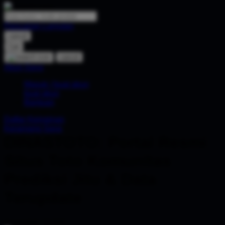
O
Oh Ma Grain
Pencarian Lanjutan
cancel
Okiedog
Cari
cancel
P
Akun Saya
Peachy
Masuk / buat akun
buat akun
Phil & Ted's
Bantuan
Philips Avent
Daftar Keinginan
Pigeon
Keranjang Saya
DINASTOTO: Portal Resmi
Playgro
Situs Toto Komunitas
Poled Global
Prediksi Jitu & Data
Ponycycle
Terupdate
Puma
Pureats
Serendah
10.000