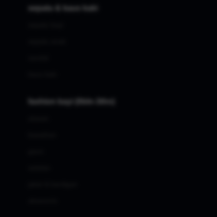
Beauty Barn
sepatu & kaus kaki
Bio Oil
sepatu bayi
Biolane
sepatu anak
Bite Fighters
sandal
Bizzi Growin
kaus kaki
Blackmores
fashion bayi (0bln-3thn)
Blooming Marvellous
atasan
Bonnels
bawahan
Bravado
gaun
Bruder
setelan
Brush Baby
jaket & kardigan
Buds Organics
aksesoris
Bugaboo