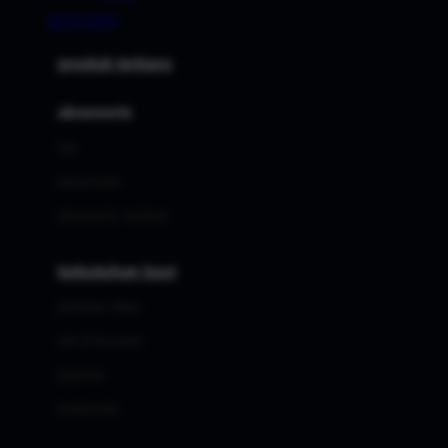
Awan
SITUS TOTO
Azetabio
produk terbaru
B
aksesoris
Baabaasheepz
tas
Babiators
kacamata
Baby Dove
aksesoris rambut
Baby Jogger
Baby Rovega
kebutuhan bayi
Babybee
pakaian tidur
Banana Boat
set & terusan
Banz
piyama
Barbie
bodysuits
Beaba