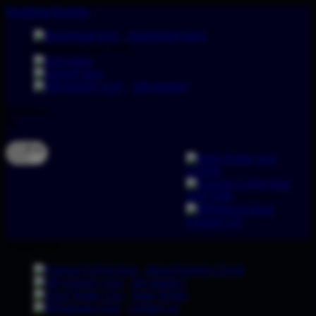
lewati ke Konten
download apps
download app from:
gift registry
Bahasa
ID
LOGIN
DAFTAR
Contact Us
Toggle Nav
about Kanmo Circle
gift registry
store finder
contact us