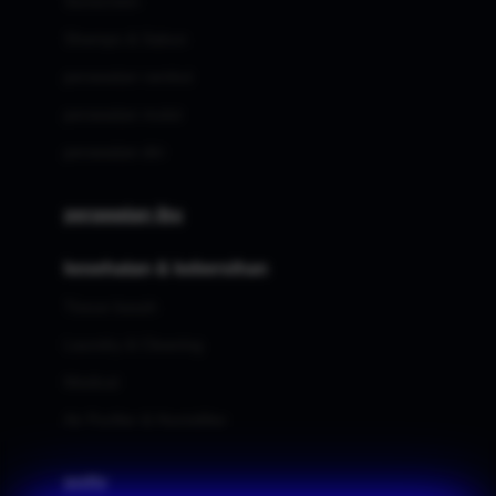
Sunscreen
London Taxi
Shampo & Sabun
Love To Dream
perawatan rambut
M
perawatan mulut
Magformers
perawatan diri
Mama's Choice
perawatan ibu
Mamas&Papas
Mamaway
kesehatan & kebersihan
Maxi Cosi
Tissue basah
Megabloks
Laundry & Cleaning
Micro
Medical
MiDeer
Air Purifier & Humidifier
Mimi & Lula
potty
Mini Monkey