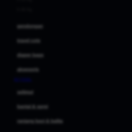
Felt So Sweet
0-36 Kg
Fisher Price
Flipper
gendongan
Friends Of Sally
travel cots
G
Gb
diaper bags
Geko
aksesoris
Graco
BO TOGEL
Gund
selimut
H
bantal & sprei
Habbie
Haenim
ranjang bayi & balita
Happy Horse