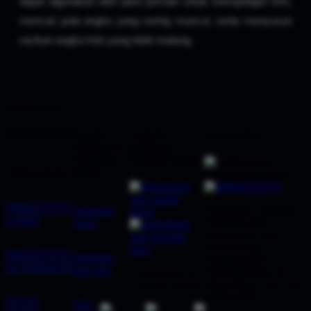
dapat digunakan oleh para pemain untuk mempelajari tren,
mencari pola angka yang sering muncul, serta menyusun
racikan angka hoki yang lebih matang.
Back to top
DINASTOTO
butuh
unduh
we accept
bantuan?
aplikasi
hubungi
DINASTOTO
kami
DINASTOTO
DINASTOTO
Direktorat Jenderal
hubungi
LOGIN
Perlindungan
kami
Konsumen dan
Tertib Niaga
DINASTOTO
bantuan
Kementerian
ALTERNATIF
dan faq
Perdagangan RI
ikuti kami di
WhatsApp: +62 123
media sosial
8888 8989
SITUS
021-