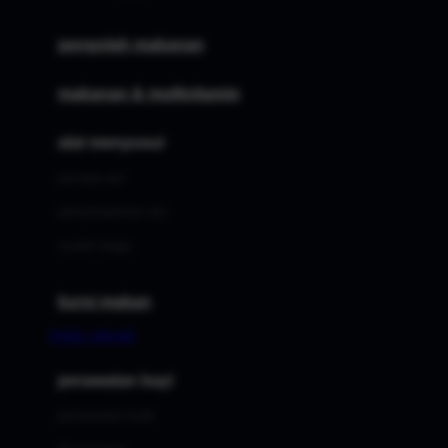
Joie
Joolz
pengolah makanan
Jujube
makanan & multivitamin
K
alat menyusui
Kiddycuts
pompa asi
Kumon
penyimpanan asi
L
cooler bags
Leapfrog
Leclerc
kursi makan
Lee Vierra
TOGEL ONLINE
Lillebaby
perawatan bayi
Little Bird Told Me
perawatan kulit
Little Miss Janis