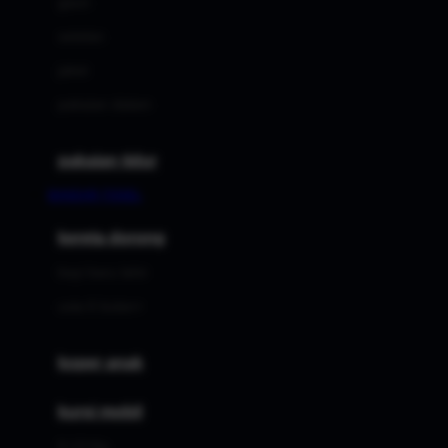
gaun
Dae Organics
setelan
Docare
jaket
Doona
pakaian dalam
Down To Earth
Drew
pakaian tidur
Dr. Brown's
BANDAR TOGEL
E
kereta dorong
ELC
bayi baru lahir
Ergobaby
usia 6 bulan+
Expert Care
koper anak
Ezyroller
kursi mobil
F
0-13 Kg