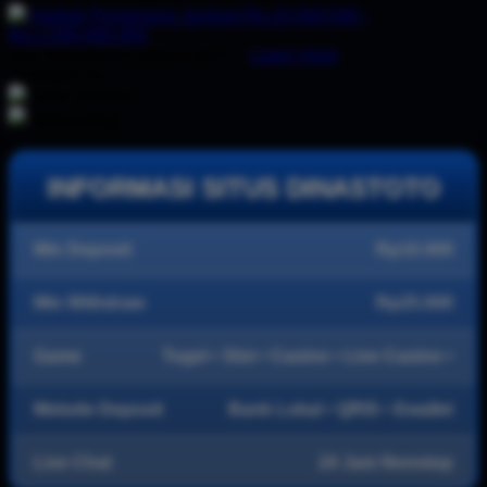
Hadiah Pemenang Jackpot
Rp.10.000.000
-
Q
Rp.1.000.000.000
Use Installment Options from
.
Laarn more
QV Baby
Available for :
home delivery
R
store pickup
Real Shades
INFORMASI SITUS DINASTOTO
Red Castle
Ribbon Madness
Min Deposit
Rp10.000
S
Min Withdraw
Rp25.000
Sebamed
Silver Cross
Game
Togel • Slot • Casino • Live Casino •
Simply Idea
Metode Deposit
Bank Lokal • QRIS • Ewallet
Skip Hop
Spectra
Live Chat
24 Jam Nonstop