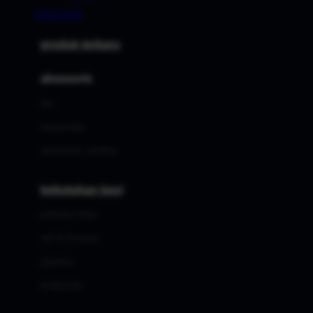
Awan
SITUS TOTO
Azetabio
produk terbaru
B
aksesoris
Baabaasheepz
tas
Babiators
kacamata
Baby Dove
aksesoris rambut
Baby Jogger
Baby Rovega
kebutuhan bayi
Babybee
pakaian tidur
Banana Boat
set & terusan
Banz
piyama
Barbie
bodysuits
Beaba