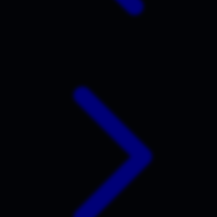
Twistshake
TY Toys
U
V
Veja
Vitaflow
Vtech
W
Waterland
Wellness
X