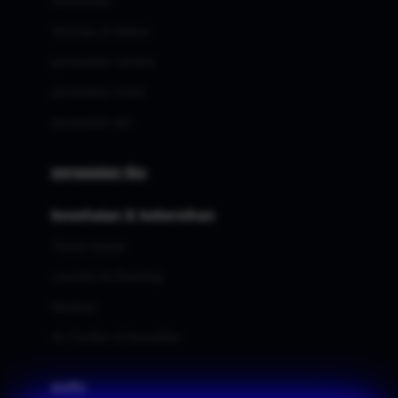
Sunscreen
London Taxi
Shampo & Sabun
Love To Dream
perawatan rambut
M
perawatan mulut
Magformers
perawatan diri
Mama's Choice
perawatan ibu
Mamas&Papas
Mamaway
kesehatan & kebersihan
Maxi Cosi
Tissue basah
Megabloks
Laundry & Cleaning
Micro
Medical
MiDeer
Air Purifier & Humidifier
Mimi & Lula
potty
Mini Monkey