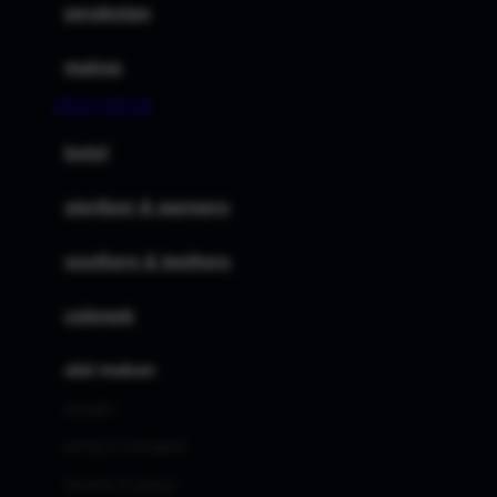
perabotan
Happy Tummy
Hauck
matras
Havaianas
SITUS TOTO 4D
Hegen
botol
Hot Wheels
sterilizer & warmers
Hybrid
I
soothers & teethers
Inlacta DHA
celemek
Interlac
alat makan
Ivenet
cangkir
J
piring & mangkuk
Jack N Jill
sendok & garpu