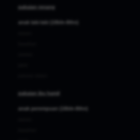
Buggygear
pakaian renang
Bumkins
anak laki-laki (18bln-8thn)
C
atasan
Cetaphil
bawahan
Chicco
setelan
Childlife
jaket
Clevamama
pakaian dalam
Cocolatte
Cottonseeds
pakaian ibu hamil
Cozy N Safe
anak perempuan (18bln-8thn)
Crane
atasan
Cybex
bawahan
D