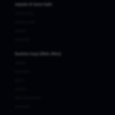
Beauty Barn
sepatu & kaus kaki
Bio Oil
sepatu bayi
Biolane
sepatu anak
Bite Fighters
sandal
Bizzi Growin
kaus kaki
Blackmores
fashion bayi (0bln-3thn)
Blooming Marvellous
atasan
Bonnels
bawahan
Bravado
gaun
Bruder
setelan
Brush Baby
jaket & kardigan
Buds Organics
aksesoris
Bugaboo