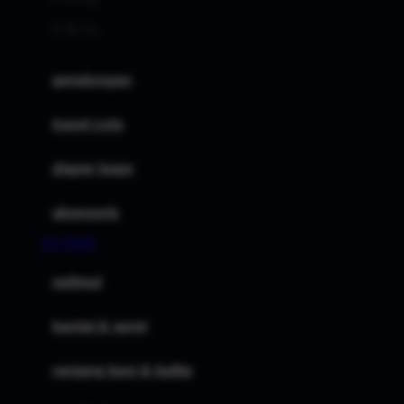
Felt So Sweet
0-36 Kg
Fisher Price
Flipper
gendongan
Friends Of Sally
travel cots
G
Gb
diaper bags
Geko
aksesoris
Graco
BO TOGEL
Gund
selimut
H
bantal & sprei
Habbie
Haenim
ranjang bayi & balita
Happy Horse