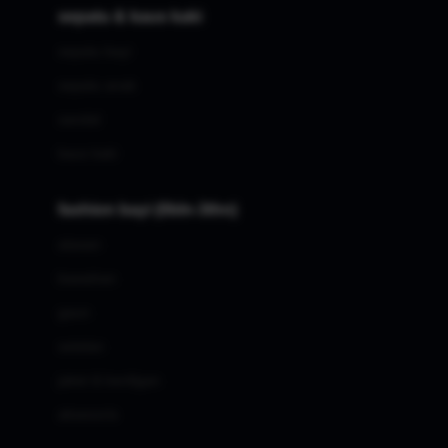
Beauty Barn
sepatu & kaus kaki
Bio Oil
sepatu bayi
Biolane
sepatu anak
Bite Fighters
sandal
Bizzi Growin
kaus kaki
Blackmores
fashion bayi (0bln-3thn)
Blooming Marvellous
atasan
Bonnels
bawahan
Bravado
gaun
Bruder
setelan
Brush Baby
jaket & kardigan
Buds Organics
aksesoris
Bugaboo