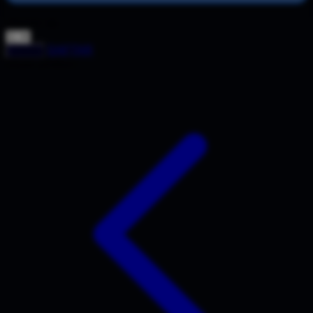
Squishmallows
choose qty
Starbooks
DAFTAR
Stick-O
LOGIN
Share product:
Stokke
Sudocrem
Sumimo
Sunnylife
Sun-Staches
Swimava
T
Tommee Tippee
Trunki
Tutti Bambini