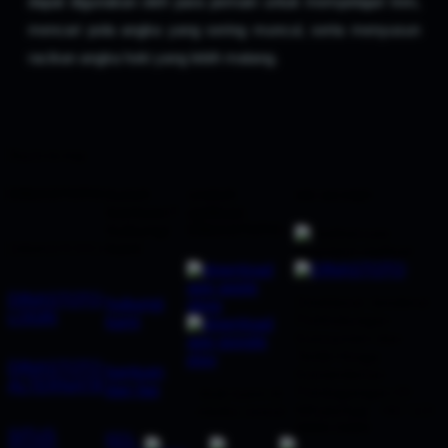
dapat digunakan oleh para pemain untuk mempelajari tren,
mencari pola angka yang sering muncul, serta menyusun
racikan angka hoki yang lebih matang.
Back to top
DINASTOTO
butuh
unduh
we accept
bantuan?
aplikasi
hubungi
DINASTOTO
kami
DINASTOTO
DINASTOTO
Direktorat Jenderal
hubungi
LOGIN
Perlindungan
kami
Konsumen dan
Tertib Niaga
DINASTOTO
bantuan
Kementerian
ALTERNATIF
dan faq
Perdagangan RI
ikuti kami di
WhatsApp: +62 123
media sosial
8888 8989
SITUS
021-