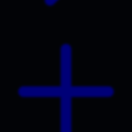
Xootz
Y
Yamatoya
Z
Zaxy
Zoggs
0-9
4Moms
59S