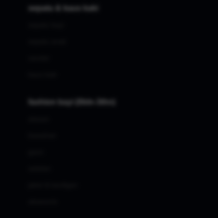
Beauty Barn
sepatu & kaus kaki
Bio Oil
sepatu bayi
Biolane
sepatu anak
Bite Fighters
sandal
Bizzi Growin
kaus kaki
Blackmores
fashion bayi (0bln-3thn)
Blooming Marvellous
atasan
Bonnels
bawahan
Bravado
gaun
Bruder
setelan
Brush Baby
jaket & kardigan
Buds Organics
aksesoris
Bugaboo