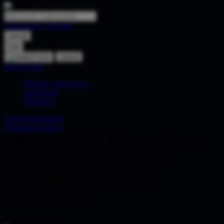
O
Oh Ma Grain
Pencarian Lanjutan
cancel
Okiedog
Cari
cancel
P
Akun Saya
Peachy
Masuk / buat akun
buat akun
Phil & Ted's
Bantuan
Philips Avent
Daftar Keinginan
Pigeon
Keranjang Saya
DINASTOTO: Portal Resmi
Playgro
Situs Toto Komunitas
Poled Global
Prediksi Jitu & Data
Ponycycle
Terupdate
Puma
Pureats
Serendah
10.000