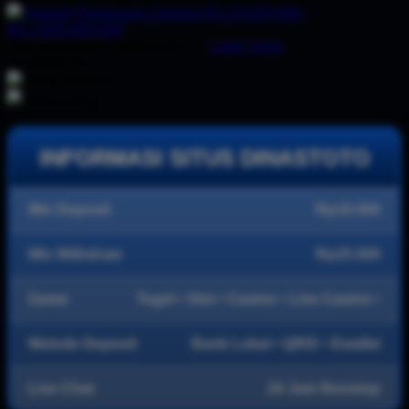
Hadiah Pemenang Jackpot
Rp.10.000.000
-
Q
Rp.1.000.000.000
Use Installment Options from
.
Laarn more
QV Baby
Available for :
home delivery
R
store pickup
Real Shades
INFORMASI SITUS DINASTOTO
Red Castle
Ribbon Madness
Min Deposit
Rp10.000
S
Min Withdraw
Rp25.000
Sebamed
Silver Cross
Game
Togel • Slot • Casino • Live Casino •
Simply Idea
Metode Deposit
Bank Lokal • QRIS • Ewallet
Skip Hop
Spectra
Live Chat
24 Jam Nonstop