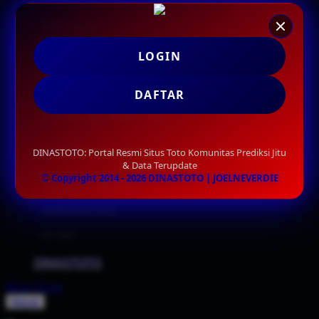
Moby
bak mandi
Momami
LOGIN
handuk
Mothercare
TOGEL LOGIN
Mustela
DAFTAR
My Buddy Tag
ayunan dan walker bayi
My K
alas bermain anak bayi
DINASTOTO: Portal Resmi Situs Toto Komunitas Prediksi Jitu
& Data Terupdate
N
© Copyright 2014 - 2026 DINASTOTO | JOELNEVERDIE
mainan anak bayi
Naif
mothercare toys
Nike
elc toys
Nordic Natural
DINASTOTO
Nuby
Akun Saya
Nuna
Masuk
Cari