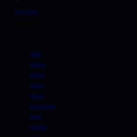
SITUS TOGEL
Brand A-Z
A
Addo
Adidas
Airfree
Alamii
Amara
Aqua Scale
Asics
Aveeno