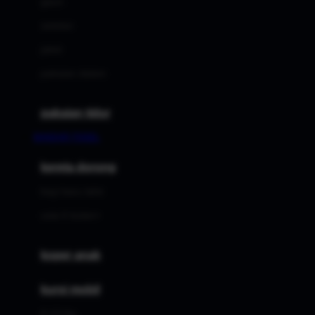
gaun
Dae Organics
setelan
Docare
jaket
Doona
pakaian dalam
Down To Earth
Drew
pakaian tidur
Dr. Brown's
BANDAR TOGEL
E
kereta dorong
ELC
bayi baru lahir
Ergobaby
usia 6 bulan+
Expert Care
koper anak
Ezyroller
kursi mobil
F
0-13 Kg