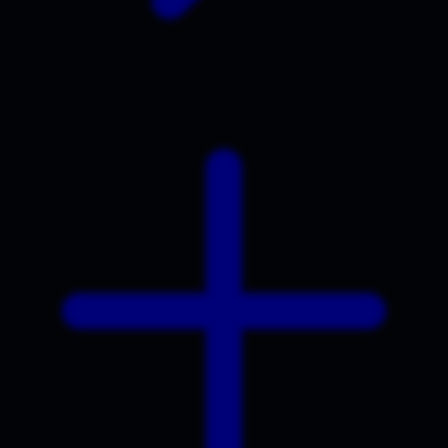
Xootz
Y
Yamatoya
Z
Zaxy
Zoggs
0-9
4Moms
59S