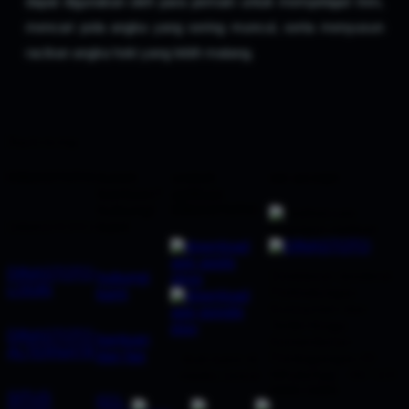
dapat digunakan oleh para pemain untuk mempelajari tren,
mencari pola angka yang sering muncul, serta menyusun
racikan angka hoki yang lebih matang.
Back to top
DINASTOTO
butuh
unduh
we accept
bantuan?
aplikasi
hubungi
DINASTOTO
kami
DINASTOTO
DINASTOTO
Direktorat Jenderal
hubungi
LOGIN
Perlindungan
kami
Konsumen dan
Tertib Niaga
DINASTOTO
bantuan
Kementerian
ALTERNATIF
dan faq
Perdagangan RI
ikuti kami di
WhatsApp: +62 123
media sosial
8888 8989
SITUS
021-