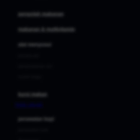
Joie
Joolz
pengolah makanan
Jujube
makanan & multivitamin
K
alat menyusui
Kiddycuts
pompa asi
Kumon
penyimpanan asi
L
cooler bags
Leapfrog
Leclerc
kursi makan
Lee Vierra
TOGEL ONLINE
Lillebaby
perawatan bayi
Little Bird Told Me
perawatan kulit
Little Miss Janis