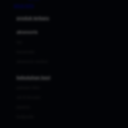
Awan
SITUS TOTO
Azetabio
produk terbaru
B
aksesoris
Baabaasheepz
tas
Babiators
kacamata
Baby Dove
aksesoris rambut
Baby Jogger
Baby Rovega
kebutuhan bayi
Babybee
pakaian tidur
Banana Boat
set & terusan
Banz
piyama
Barbie
bodysuits
Beaba