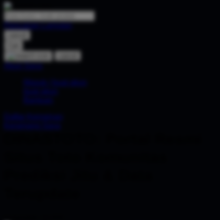
O
Oh Ma Grain
Pencarian Lanjutan
cancel
Okiedog
Cari
cancel
P
Akun Saya
Peachy
Masuk / buat akun
buat akun
Phil & Ted's
Bantuan
Philips Avent
Daftar Keinginan
Pigeon
Keranjang Saya
DINASTOTO: Portal Resmi
Playgro
Situs Toto Komunitas
Poled Global
Prediksi Jitu & Data
Ponycycle
Terupdate
Puma
Pureats
Serendah
10.000