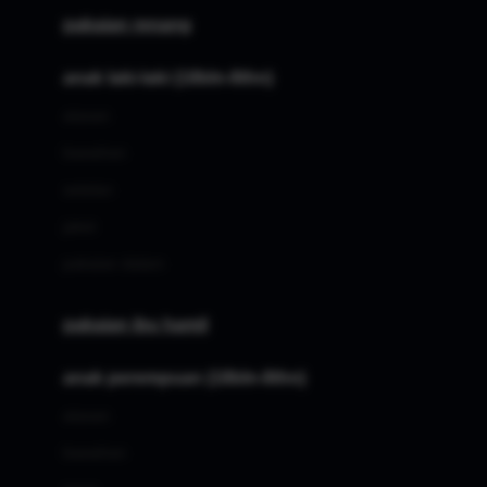
Buggygear
pakaian renang
Bumkins
anak laki-laki (18bln-8thn)
C
atasan
Cetaphil
bawahan
Chicco
setelan
Childlife
jaket
Clevamama
pakaian dalam
Cocolatte
Cottonseeds
pakaian ibu hamil
Cozy N Safe
anak perempuan (18bln-8thn)
Crane
atasan
Cybex
bawahan
D