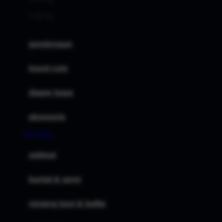
Felt So Sweet
0-36 Kg
Fisher Price
Flipper
gendongan
Friends Of Sally
travel cots
G
Gb
diaper bags
Geko
aksesoris
Graco
BO TOGEL
Gund
selimut
H
bantal & sprei
Habbie
Haenim
ranjang bayi & balita
Happy Horse