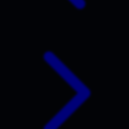
Twistshake
TY Toys
U
V
Veja
Vitaflow
Vtech
W
Waterland
Wellness
X