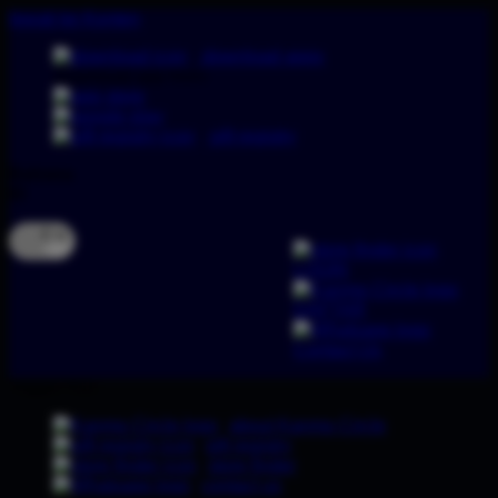
lewati ke Konten
download apps
download app from:
gift registry
Bahasa
ID
LOGIN
DAFTAR
Contact Us
Toggle Nav
about Kanmo Circle
gift registry
store finder
contact us