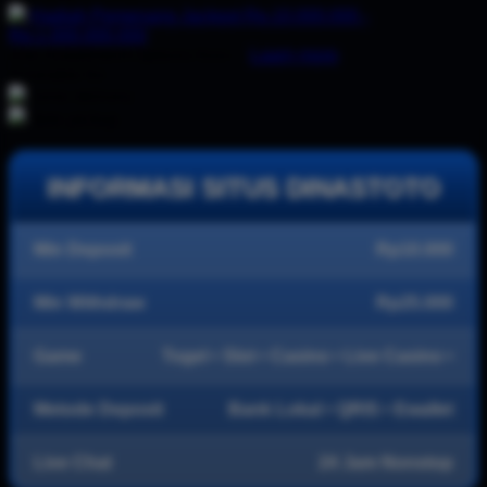
Hadiah Pemenang Jackpot
Rp.10.000.000
-
Q
Rp.1.000.000.000
Use Installment Options from
.
Laarn more
QV Baby
Available for :
home delivery
R
store pickup
Real Shades
INFORMASI SITUS DINASTOTO
Red Castle
Ribbon Madness
Min Deposit
Rp10.000
S
Min Withdraw
Rp25.000
Sebamed
Silver Cross
Game
Togel • Slot • Casino • Live Casino •
Simply Idea
Metode Deposit
Bank Lokal • QRIS • Ewallet
Skip Hop
Spectra
Live Chat
24 Jam Nonstop