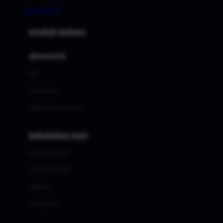
Awan
SITUS TOTO
Azetabio
produk terbaru
B
aksesoris
Baabaasheepz
tas
Babiators
kacamata
Baby Dove
aksesoris rambut
Baby Jogger
Baby Rovega
kebutuhan bayi
Babybee
pakaian tidur
Banana Boat
set & terusan
Banz
piyama
Barbie
bodysuits
Beaba