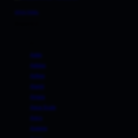
SITUS TOGEL
Brand A-Z
A
Addo
Adidas
Airfree
Alamii
Amara
Aqua Scale
Asics
Aveeno