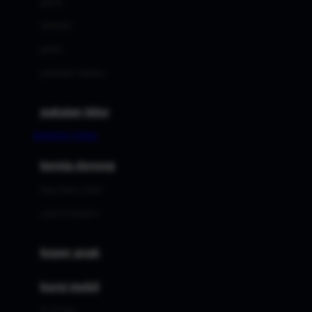
gaun
Dae Organics
setelan
Docare
jaket
Doona
pakaian dalam
Down To Earth
Drew
pakaian tidur
Dr. Brown's
BANDAR TOGEL
E
kereta dorong
ELC
bayi baru lahir
Ergobaby
usia 6 bulan+
Expert Care
koper anak
Ezyroller
kursi mobil
F
0-13 Kg