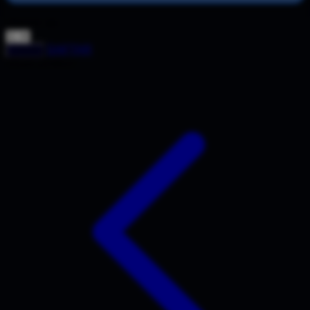
Squishmallows
choose qty
Starbooks
DAFTAR
Stick-O
LOGIN
Share product:
Stokke
Sudocrem
Sumimo
Sunnylife
Sun-Staches
Swimava
T
Tommee Tippee
Trunki
Tutti Bambini