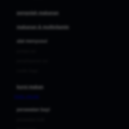
Joie
Joolz
pengolah makanan
Jujube
makanan & multivitamin
K
alat menyusui
Kiddycuts
pompa asi
Kumon
penyimpanan asi
L
cooler bags
Leapfrog
Leclerc
kursi makan
Lee Vierra
TOGEL ONLINE
Lillebaby
perawatan bayi
Little Bird Told Me
perawatan kulit
Little Miss Janis