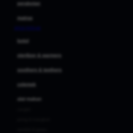
perabotan
Happy Tummy
Hauck
matras
Havaianas
SITUS TOTO 4D
Hegen
botol
Hot Wheels
sterilizer & warmers
Hybrid
I
soothers & teethers
Inlacta DHA
celemek
Interlac
alat makan
Ivenet
cangkir
J
piring & mangkuk
Jack N Jill
sendok & garpu