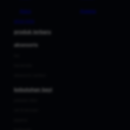
Asics
Aveeno
SITUS TOTO
produk terbaru
aksesoris
tas
kacamata
aksesoris rambut
kebutuhan bayi
pakaian tidur
set & terusan
piyama
bodysuits