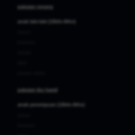
Buggygear
pakaian renang
Bumkins
anak laki-laki (18bln-8thn)
C
atasan
Cetaphil
bawahan
Chicco
setelan
Childlife
jaket
Clevamama
pakaian dalam
Cocolatte
Cottonseeds
pakaian ibu hamil
Cozy N Safe
anak perempuan (18bln-8thn)
Crane
atasan
Cybex
bawahan
D