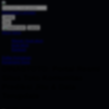
O
Oh Ma Grain
Pencarian Lanjutan
cancel
Okiedog
Cari
cancel
P
Akun Saya
Peachy
Masuk / buat akun
buat akun
Phil & Ted's
Bantuan
Philips Avent
Daftar Keinginan
Pigeon
Keranjang Saya
DINASTOTO: Portal Resmi
Playgro
Situs Toto Komunitas
Poled Global
Prediksi Jitu & Data
Ponycycle
Terupdate
Puma
Pureats
Serendah
10.000