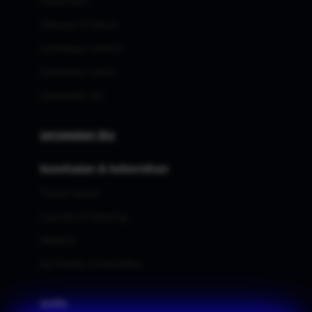
Sunscreen
London Taxi
Shampo & Sabun
Love To Dream
perawatan rambut
M
perawatan mulut
Magformers
perawatan diri
Mama's Choice
perawatan ibu
Mamas&Papas
Mamaway
kesehatan & kebersihan
Maxi Cosi
Tissue basah
Megabloks
Laundry & Cleaning
Micro
Medical
MiDeer
Air Purifier & Humidifier
Mimi & Lula
potty
Mini Monkey