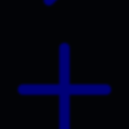
Xootz
Y
Yamatoya
Z
Zaxy
Zoggs
0-9
4Moms
59S