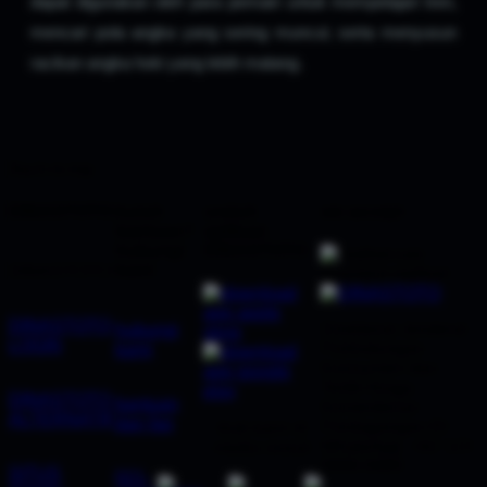
dapat digunakan oleh para pemain untuk mempelajari tren,
mencari pola angka yang sering muncul, serta menyusun
racikan angka hoki yang lebih matang.
Back to top
DINASTOTO
butuh
unduh
we accept
bantuan?
aplikasi
hubungi
DINASTOTO
kami
DINASTOTO
DINASTOTO
Direktorat Jenderal
hubungi
LOGIN
Perlindungan
kami
Konsumen dan
Tertib Niaga
DINASTOTO
bantuan
Kementerian
ALTERNATIF
dan faq
Perdagangan RI
ikuti kami di
WhatsApp: +62 123
media sosial
8888 8989
SITUS
021-