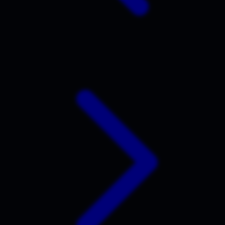
Twistshake
TY Toys
U
V
Veja
Vitaflow
Vtech
W
Waterland
Wellness
X