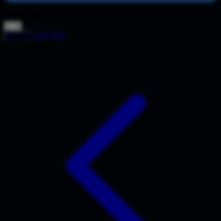
Squishmallows
choose qty
Starbooks
DAFTAR
Stick-O
LOGIN
Share product:
Stokke
Sudocrem
Sumimo
Sunnylife
Sun-Staches
Swimava
T
Tommee Tippee
Trunki
Tutti Bambini