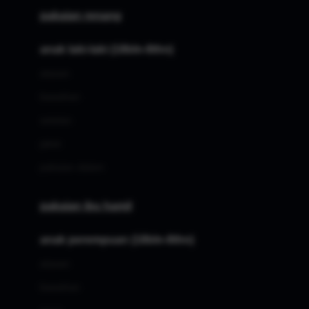
Buggygear
pakaian renang
Bumkins
anak laki-laki (18bln-8thn)
C
atasan
Cetaphil
bawahan
Chicco
setelan
Childlife
jaket
Clevamama
pakaian dalam
Cocolatte
Cottonseeds
pakaian ibu hamil
Cozy N Safe
anak perempuan (18bln-8thn)
Crane
atasan
Cybex
bawahan
D