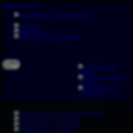
lewati ke Konten
download apps
download app from:
gift registry
Bahasa
ID
LOGIN
DAFTAR
Contact Us
Toggle Nav
about Kanmo Circle
gift registry
store finder
contact us