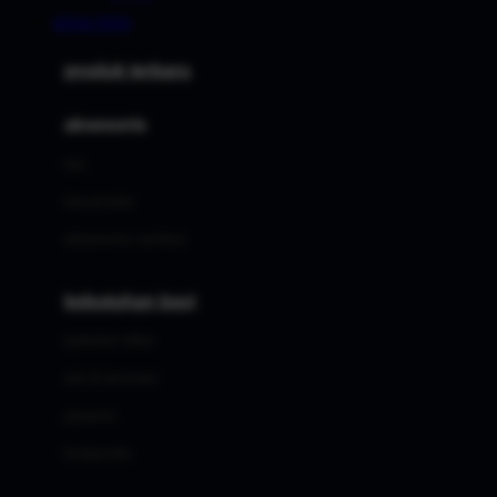
Awan
SITUS TOTO
Azetabio
produk terbaru
B
aksesoris
Baabaasheepz
tas
Babiators
kacamata
Baby Dove
aksesoris rambut
Baby Jogger
Baby Rovega
kebutuhan bayi
Babybee
pakaian tidur
Banana Boat
set & terusan
Banz
piyama
Barbie
bodysuits
Beaba