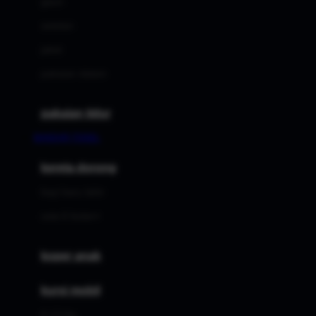
gaun
Dae Organics
setelan
Docare
jaket
Doona
pakaian dalam
Down To Earth
Drew
pakaian tidur
Dr. Brown's
BANDAR TOGEL
E
kereta dorong
ELC
bayi baru lahir
Ergobaby
usia 6 bulan+
Expert Care
koper anak
Ezyroller
kursi mobil
F
0-13 Kg