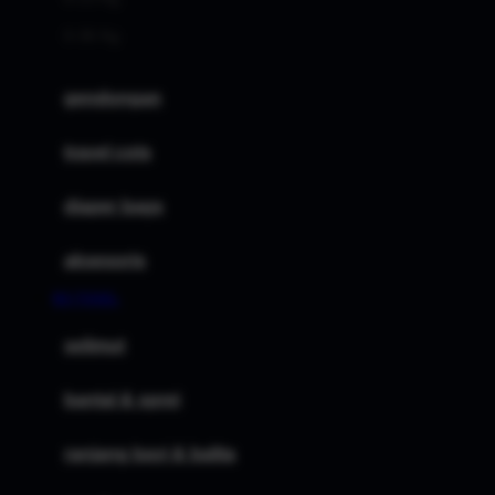
Felt So Sweet
0-36 Kg
Fisher Price
Flipper
gendongan
Friends Of Sally
travel cots
G
Gb
diaper bags
Geko
aksesoris
Graco
BO TOGEL
Gund
selimut
H
bantal & sprei
Habbie
Haenim
ranjang bayi & balita
Happy Horse