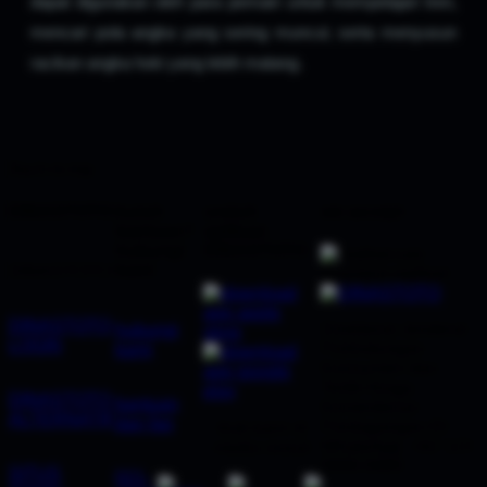
dapat digunakan oleh para pemain untuk mempelajari tren,
mencari pola angka yang sering muncul, serta menyusun
racikan angka hoki yang lebih matang.
Back to top
DINASTOTO
butuh
unduh
we accept
bantuan?
aplikasi
hubungi
DINASTOTO
kami
DINASTOTO
DINASTOTO
Direktorat Jenderal
hubungi
LOGIN
Perlindungan
kami
Konsumen dan
Tertib Niaga
DINASTOTO
bantuan
Kementerian
ALTERNATIF
dan faq
Perdagangan RI
ikuti kami di
WhatsApp: +62 123
media sosial
8888 8989
SITUS
021-