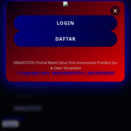
Moby
bak mandi
Momami
LOGIN
handuk
Mothercare
TOGEL LOGIN
Mustela
DAFTAR
My Buddy Tag
ayunan dan walker bayi
My K
alas bermain anak bayi
DINASTOTO: Portal Resmi Situs Toto Komunitas Prediksi Jitu
& Data Terupdate
N
© Copyright 2014 - 2026 DINASTOTO | JOELNEVERDIE
mainan anak bayi
Naif
mothercare toys
Nike
elc toys
Nordic Natural
DINASTOTO
Nuby
Akun Saya
Nuna
Masuk
Cari