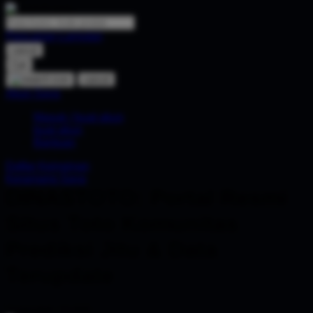
O
Oh Ma Grain
Pencarian Lanjutan
cancel
Okiedog
Cari
cancel
P
Akun Saya
Peachy
Masuk / buat akun
buat akun
Phil & Ted's
Bantuan
Philips Avent
Daftar Keinginan
Pigeon
Keranjang Saya
DINASTOTO: Portal Resmi
Playgro
Situs Toto Komunitas
Poled Global
Prediksi Jitu & Data
Ponycycle
Terupdate
Puma
Pureats
Serendah
10.000