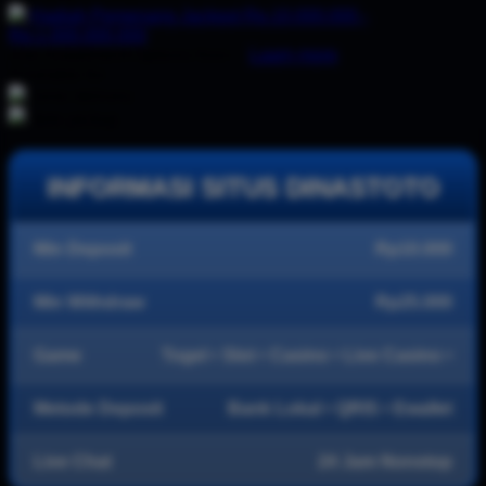
Hadiah Pemenang Jackpot
Rp.10.000.000
-
Q
Rp.1.000.000.000
Use Installment Options from
.
Laarn more
QV Baby
Available for :
home delivery
R
store pickup
Real Shades
INFORMASI SITUS DINASTOTO
Red Castle
Ribbon Madness
Min Deposit
Rp10.000
S
Min Withdraw
Rp25.000
Sebamed
Silver Cross
Game
Togel • Slot • Casino • Live Casino •
Simply Idea
Metode Deposit
Bank Lokal • QRIS • Ewallet
Skip Hop
Spectra
Live Chat
24 Jam Nonstop