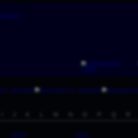
t registry
LOGIN
gift registry
store finder
I
J
K
L
M
N
O
P
Q
R
Airfree
Alamii