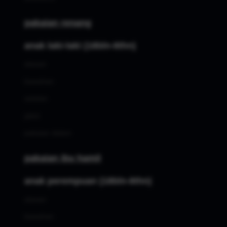
pakaian renang
anak laki-laki (18bln-8thn)
atasan
bawahan
setelan
jaket
pakaian dalam
pakaian ibu hamil
anak perempuan (18bln-8thn)
atasan
bawahan