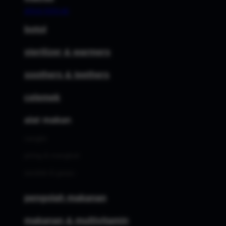
SITUS TOTO 4D
botol
sterilizer & warmers
soothers & teethers
celemek
alat makan
cangkir
piring & mangkuk
sendok & garpu
pengolah makanan
makanan & multivitamin