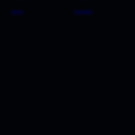
Awan
Azetabio