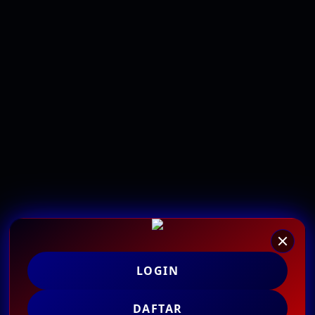
LOGIN
DAFTAR