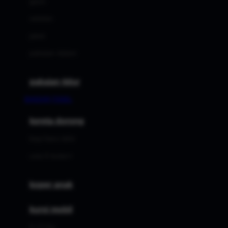
gaun
Dae Organics
setelan
Docare
jaket
Doona
pakaian dalam
Down To Earth
Drew
pakaian tidur
Dr. Brown's
BANDAR TOGEL
E
kereta dorong
ELC
bayi baru lahir
Ergobaby
usia 6 bulan+
Expert Care
koper anak
Ezyroller
kursi mobil
F
0-13 Kg