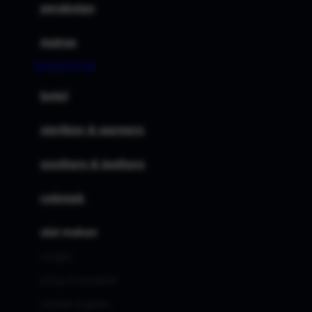
perabotan
Happy Tummy
Hauck
matras
Havaianas
SITUS TOTO 4D
Hegen
botol
Hot Wheels
sterilizer & warmers
Hybrid
I
soothers & teethers
Inlacta DHA
celemek
Interlac
alat makan
Ivenet
cangkir
J
piring & mangkuk
Jack N Jill
sendok & garpu