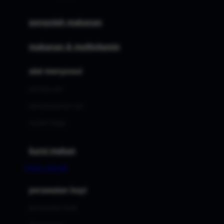
Joie
Joolz
pengolah makanan
Jujube
makanan & multivitamin
K
alat menyusui
Kiddycuts
pompa asi
Kumon
penyimpanan asi
L
cooler bags
Leapfrog
Leclerc
kursi makan
Lee Vierra
TOGEL ONLINE
Lillebaby
perawatan bayi
Little Bird Told Me
perawatan kulit
Little Miss Janis