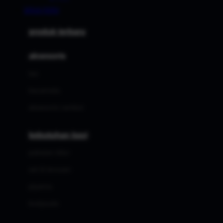
Awan
SITUS TOTO
Azetabio
produk terbaru
B
aksesoris
Baabaasheepz
tas
Babiators
kacamata
Baby Dove
aksesoris rambut
Baby Jogger
Baby Rovega
kebutuhan bayi
Babybee
pakaian tidur
Banana Boat
set & terusan
Banz
piyama
Barbie
bodysuits
Beaba