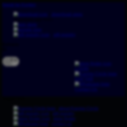
lewati ke Konten
download apps
download app from:
gift registry
Bahasa
ID
LOGIN
DAFTAR
Contact Us
Toggle Nav
about Kanmo Circle
gift registry
store finder
contact us