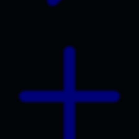
Xootz
Y
Yamatoya
Z
Zaxy
Zoggs
0-9
4Moms
59S