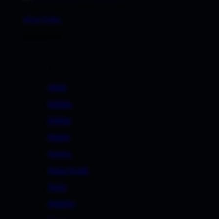
SITUS TOGEL
Brand A-Z
A
Addo
Adidas
Airfree
Alamii
Amara
Aqua Scale
Asics
Aveeno