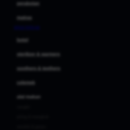
perabotan
Happy Tummy
Hauck
matras
Havaianas
SITUS TOTO 4D
Hegen
botol
Hot Wheels
sterilizer & warmers
Hybrid
I
soothers & teethers
Inlacta DHA
celemek
Interlac
alat makan
Ivenet
cangkir
J
piring & mangkuk
Jack N Jill
sendok & garpu