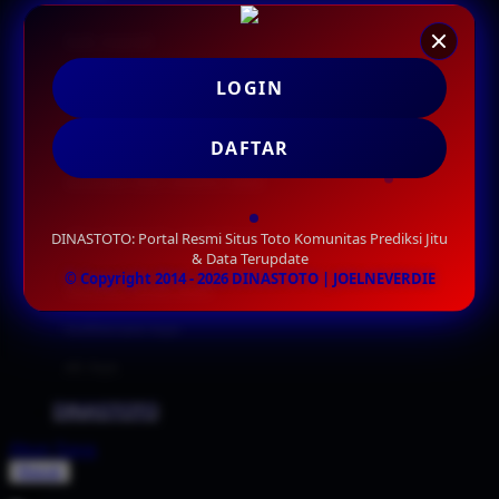
Moby
bak mandi
Momami
LOGIN
handuk
Mothercare
TOGEL LOGIN
Mustela
DAFTAR
My Buddy Tag
ayunan dan walker bayi
My K
alas bermain anak bayi
DINASTOTO: Portal Resmi Situs Toto Komunitas Prediksi Jitu
& Data Terupdate
N
© Copyright 2014 - 2026 DINASTOTO | JOELNEVERDIE
mainan anak bayi
Naif
mothercare toys
Nike
elc toys
Nordic Natural
DINASTOTO
Nuby
Akun Saya
Nuna
Masuk
Cari