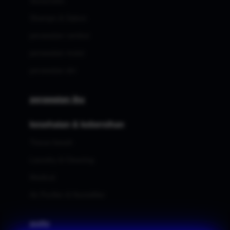
Sunscreen
London Taxi
Shampo & Sabun
Love To Dream
perawatan rambut
M
perawatan mulut
Magformers
perawatan diri
Mama's Choice
perawatan ibu
Mamas&Papas
Mamaway
kesehatan & kebersihan
Maxi Cosi
Tissue basah
Megabloks
Laundry & Cleaning
Micro
Medical
MiDeer
Air Purifier & Humidifier
Mimi & Lula
potty
Mini Monkey