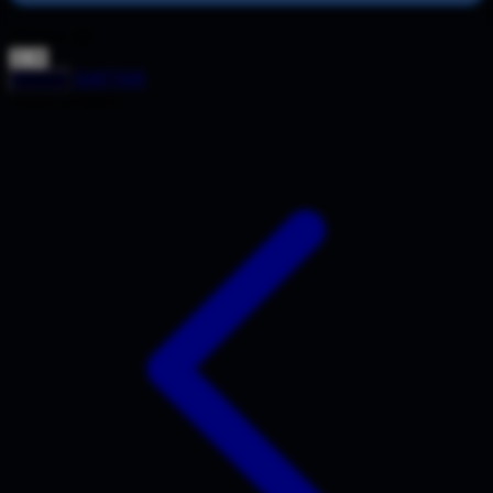
Squishmallows
choose qty
Starbooks
DAFTAR
Stick-O
LOGIN
Share product:
Stokke
Sudocrem
Sumimo
Sunnylife
Sun-Staches
Swimava
T
Tommee Tippee
Trunki
Tutti Bambini