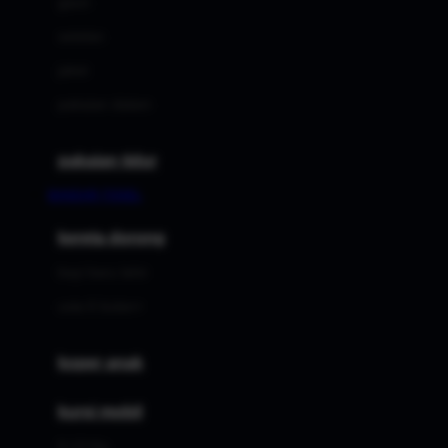
gaun
Dae Organics
setelan
Docare
jaket
Doona
pakaian dalam
Down To Earth
Drew
pakaian tidur
Dr. Brown's
BANDAR TOGEL
E
kereta dorong
ELC
bayi baru lahir
Ergobaby
usia 6 bulan+
Expert Care
koper anak
Ezyroller
kursi mobil
F
0-13 Kg