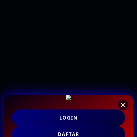
LOGIN
DAFTAR