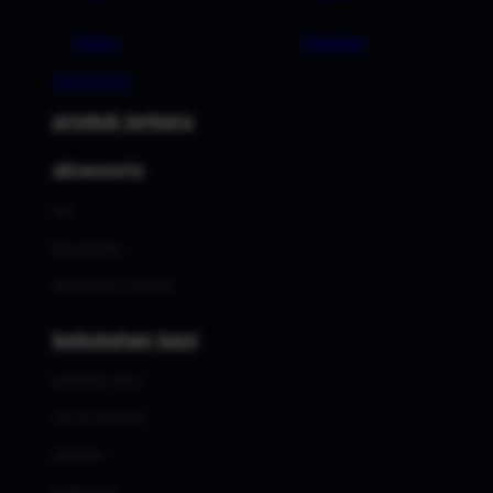
Asics
Aveeno
SITUS TOTO
produk terbaru
aksesoris
tas
kacamata
aksesoris rambut
kebutuhan bayi
pakaian tidur
set & terusan
piyama
bodysuits