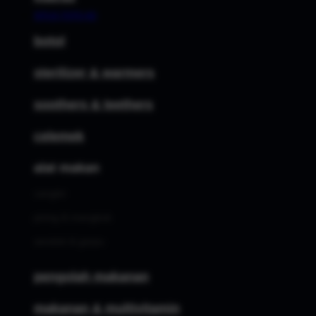
SITUS TOTO 4D
botol
sterilizer & warmers
soothers & teethers
celemek
alat makan
cangkir
piring & mangkuk
sendok & garpu
pengolah makanan
makanan & multivitamin