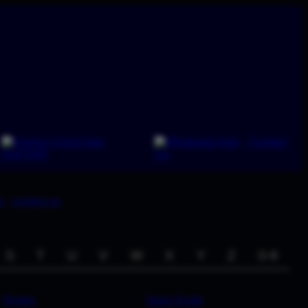
Contact
DAFTAR
Us
contact us
S
T
U
V
W
X
Y
Z
0-9
Amara
Aqua Scale