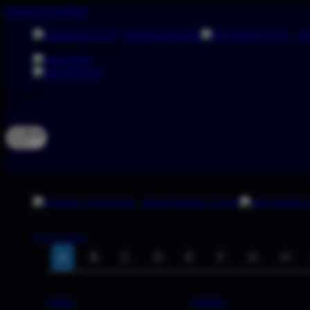
lewati ke Konten
download apps
gif
download app from:
Bahasa
ID
Toggle Nav
about Kanmo Circle
SITUS TOGEL
A
B
C
D
E
F
G
H
Addo
Adidas