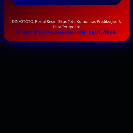
DINASTOTO: Portal Resmi Situs Toto Komunitas Prediksi Jitu &
Data Terupdate
© Copyright 2014 - 2026 DINASTOTO | JOELNEVERDIE