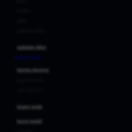
gaun
Dae Organics
setelan
Docare
jaket
Doona
pakaian dalam
Down To Earth
Drew
pakaian tidur
Dr. Brown's
BANDAR TOGEL
E
kereta dorong
ELC
bayi baru lahir
Ergobaby
usia 6 bulan+
Expert Care
koper anak
Ezyroller
kursi mobil
F
0-13 Kg