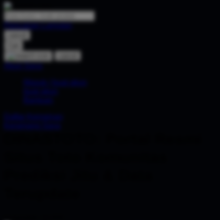
O
Oh Ma Grain
Pencarian Lanjutan
cancel
Okiedog
Cari
cancel
P
Akun Saya
Peachy
Masuk / buat akun
buat akun
Phil & Ted's
Bantuan
Philips Avent
Daftar Keinginan
Pigeon
Keranjang Saya
DINASTOTO: Portal Resmi
Playgro
Situs Toto Komunitas
Poled Global
Prediksi Jitu & Data
Ponycycle
Terupdate
Puma
Pureats
Serendah
10.000