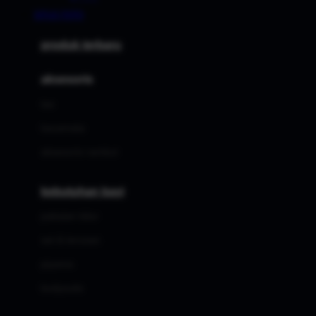
Awan
SITUS TOTO
Azetabio
produk terbaru
B
aksesoris
Baabaasheepz
tas
Babiators
kacamata
Baby Dove
aksesoris rambut
Baby Jogger
Baby Rovega
kebutuhan bayi
Babybee
pakaian tidur
Banana Boat
set & terusan
Banz
piyama
Barbie
bodysuits
Beaba