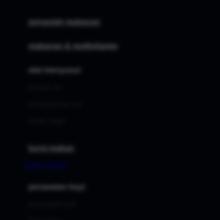
Joie
Joolz
pengolah makanan
Jujube
makanan & multivitamin
K
alat menyusui
Kiddycuts
pompa asi
Kumon
penyimpanan asi
L
cooler bags
Leapfrog
Leclerc
kursi makan
Lee Vierra
TOGEL ONLINE
Lillebaby
perawatan bayi
Little Bird Told Me
perawatan kulit
Little Miss Janis