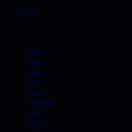
SITUS TOGEL
Brand A-Z
A
Addo
Adidas
Airfree
Alamii
Amara
Aqua Scale
Asics
Aveeno