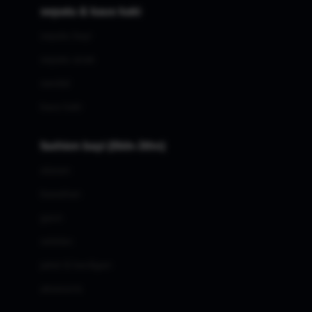
Beauty Barn
sepatu & kaus kaki
Bio Oil
sepatu bayi
Biolane
sepatu anak
Bite Fighters
sandal
Bizzi Growin
kaus kaki
Blackmores
fashion bayi (0bln-3thn)
Blooming Marvellous
atasan
Bonnels
bawahan
Bravado
gaun
Bruder
setelan
Brush Baby
jaket & kardigan
Buds Organics
aksesoris
Bugaboo