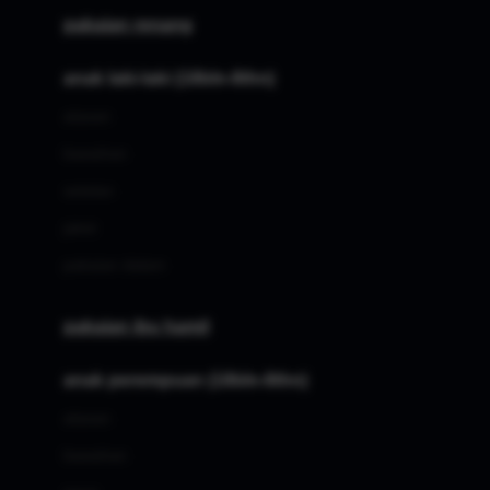
Buggygear
pakaian renang
Bumkins
anak laki-laki (18bln-8thn)
C
atasan
Cetaphil
bawahan
Chicco
setelan
Childlife
jaket
Clevamama
pakaian dalam
Cocolatte
Cottonseeds
pakaian ibu hamil
Cozy N Safe
anak perempuan (18bln-8thn)
Crane
atasan
Cybex
bawahan
D