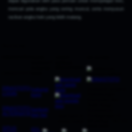
dapat digunakan oleh para pemain untuk mempelajari tren,
mencari pola angka yang sering muncul, serta menyusun
racikan angka hoki yang lebih matang.
Back to top
DINASTOTO
butuh
unduh
we accept
bantuan?
aplikasi
hubungi
DINASTOTO
kami
DINASTOTO
DINASTOTO
Direktorat Jenderal
hubungi
LOGIN
Perlindungan
kami
Konsumen dan
Tertib Niaga
DINASTOTO
bantuan
Kementerian
ALTERNATIF
dan faq
Perdagangan RI
ikuti kami di
WhatsApp: +62 123
media sosial
8888 8989
SITUS
021-