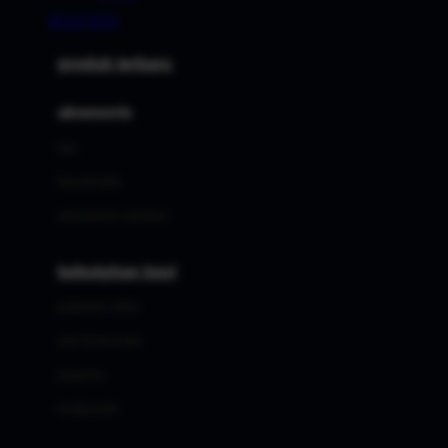
Awan
SITUS TOTO
Azetabio
produk terbaru
B
aksesoris
Baabaasheepz
tas
Babiators
kacamata
Baby Dove
aksesoris rambut
Baby Jogger
Baby Rovega
kebutuhan bayi
Babybee
pakaian tidur
Banana Boat
set & terusan
Banz
piyama
Barbie
bodysuits
Beaba