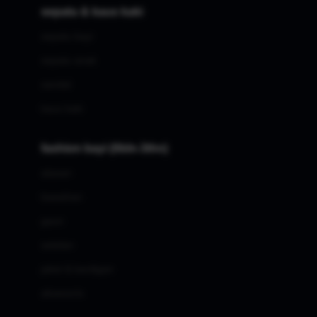
Beauty Barn
sepatu & kaus kaki
Bio Oil
sepatu bayi
Biolane
sepatu anak
Bite Fighters
sandal
Bizzi Growin
kaus kaki
Blackmores
fashion bayi (0bln-3thn)
Blooming Marvellous
atasan
Bonnels
bawahan
Bravado
gaun
Bruder
setelan
Brush Baby
jaket & kardigan
Buds Organics
aksesoris
Bugaboo