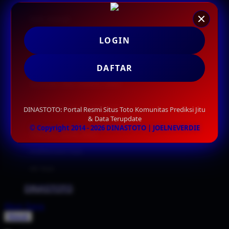
Moby
bak mandi
Momami
LOGIN
handuk
Mothercare
TOGEL LOGIN
Mustela
DAFTAR
My Buddy Tag
ayunan dan walker bayi
My K
alas bermain anak bayi
DINASTOTO: Portal Resmi Situs Toto Komunitas Prediksi Jitu
& Data Terupdate
N
© Copyright 2014 - 2026 DINASTOTO | JOELNEVERDIE
mainan anak bayi
Naif
mothercare toys
Nike
elc toys
Nordic Natural
DINASTOTO
Nuby
Akun Saya
Nuna
Masuk
Cari