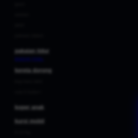
gaun
setelan
jaket
pakaian dalam
pakaian tidur
BANDAR TOGEL
kereta dorong
bayi baru lahir
usia 6 bulan+
koper anak
kursi mobil
0-13 Kg