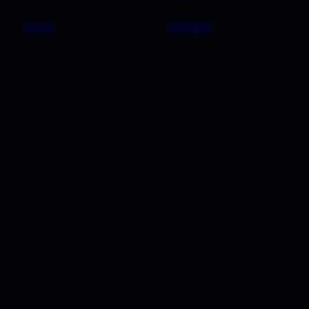
Awan
Azetabio