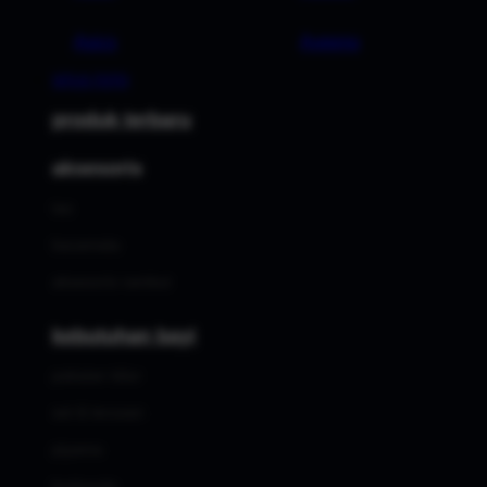
Asics
Aveeno
SITUS TOTO
produk terbaru
aksesoris
tas
kacamata
aksesoris rambut
kebutuhan bayi
pakaian tidur
set & terusan
piyama
bodysuits