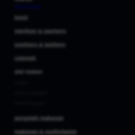
SITUS TOTO 4D
botol
sterilizer & warmers
soothers & teethers
celemek
alat makan
cangkir
piring & mangkuk
sendok & garpu
pengolah makanan
makanan & multivitamin