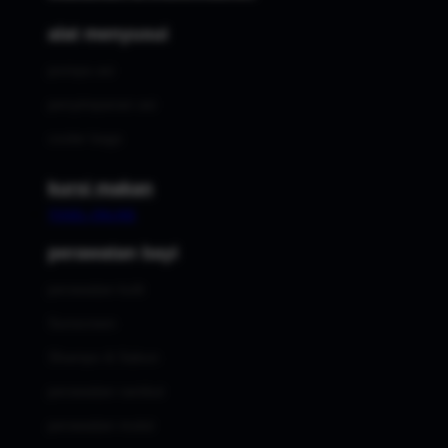
alat menyusui
pompa asi
penyimpanan asi
cooler bags
kursi makan
TOGEL ONLINE
perawatan bayi
perawatan kulit
Sunscreen
Shampo & Sabun
perawatan rambut
perawatan mulut