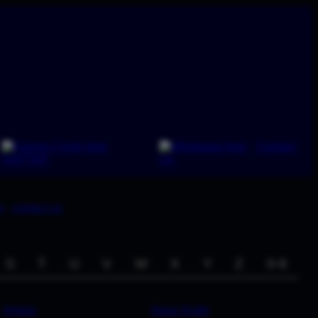
Contact
DAFTAR
Us
contact us
S
T
U
V
W
X
Y
Z
0-9
Amara
Aqua Scale