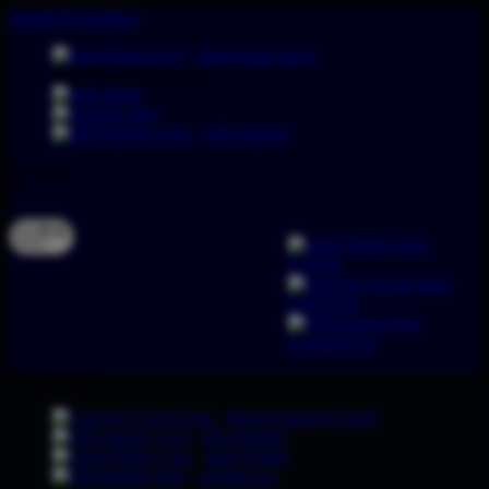
lewati ke Konten
download apps
download app from:
gift registry
Bahasa
ID
LOGIN
DAFTAR
Contact Us
Toggle Nav
about Kanmo Circle
gift registry
store finder
contact us