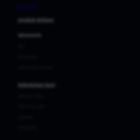
Awan
SITUS TOTO
Azetabio
produk terbaru
B
aksesoris
Baabaasheepz
tas
Babiators
kacamata
Baby Dove
aksesoris rambut
Baby Jogger
Baby Rovega
kebutuhan bayi
Babybee
pakaian tidur
Banana Boat
set & terusan
Banz
piyama
Barbie
bodysuits
Beaba