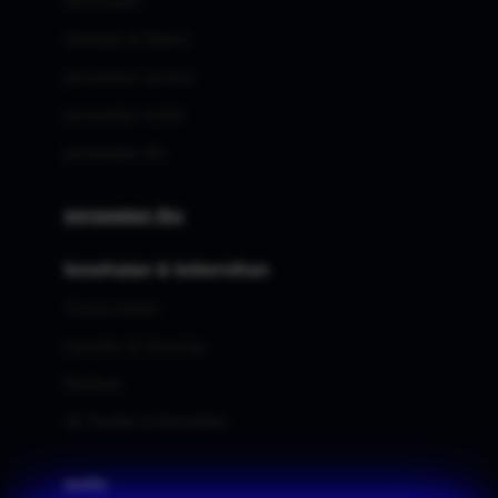
Sunscreen
London Taxi
Shampo & Sabun
Love To Dream
perawatan rambut
M
perawatan mulut
Magformers
perawatan diri
Mama's Choice
perawatan ibu
Mamas&Papas
Mamaway
kesehatan & kebersihan
Maxi Cosi
Tissue basah
Megabloks
Laundry & Cleaning
Micro
Medical
MiDeer
Air Purifier & Humidifier
Mimi & Lula
potty
Mini Monkey