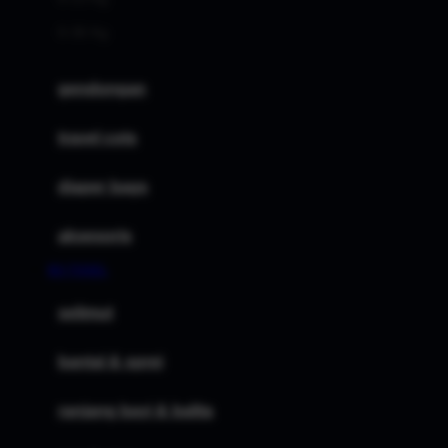
Felt So Sweet
0-36 Kg
Fisher Price
Flipper
gendongan
Friends Of Sally
travel cots
G
Gb
diaper bags
Geko
aksesoris
Graco
BO TOGEL
Gund
selimut
H
bantal & sprei
Habbie
Haenim
ranjang bayi & balita
Happy Horse