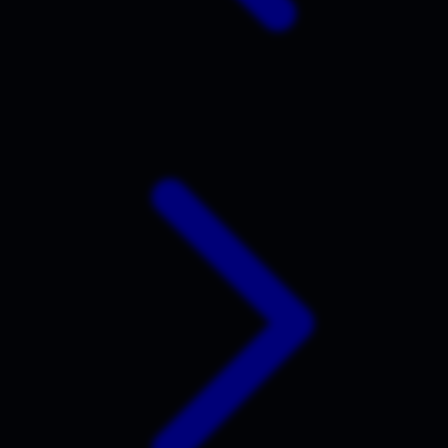
Twistshake
TY Toys
U
V
Veja
Vitaflow
Vtech
W
Waterland
Wellness
X