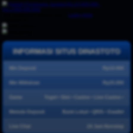
Hadiah Pemenang Jackpot
Rp.10.000.000
-
Q
Rp.1.000.000.000
Use Installment Options from
.
Laarn more
QV Baby
Available for :
home delivery
R
store pickup
Real Shades
INFORMASI SITUS DINASTOTO
Red Castle
Ribbon Madness
Min Deposit
Rp10.000
S
Min Withdraw
Rp25.000
Sebamed
Silver Cross
Game
Togel • Slot • Casino • Live Casino •
Simply Idea
Metode Deposit
Bank Lokal • QRIS • Ewallet
Skip Hop
Spectra
Live Chat
24 Jam Nonstop