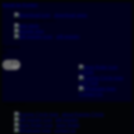
lewati ke Konten
download apps
download app from:
gift registry
Bahasa
ID
LOGIN
DAFTAR
Contact Us
Toggle Nav
about Kanmo Circle
gift registry
store finder
contact us