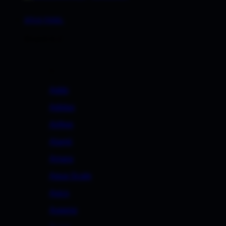
SITUS TOGEL
Brand A-Z
A
Addo
Adidas
Airfree
Alamii
Amara
Aqua Scale
Asics
Aveeno