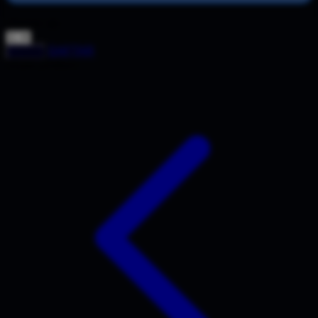
Squishmallows
choose qty
Starbooks
DAFTAR
Stick-O
LOGIN
Share product:
Stokke
Sudocrem
Sumimo
Sunnylife
Sun-Staches
Swimava
T
Tommee Tippee
Trunki
Tutti Bambini