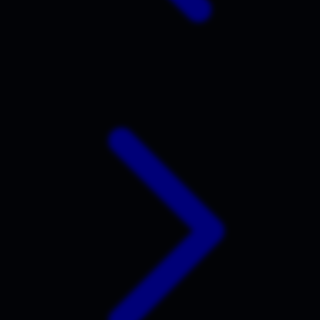
Twistshake
TY Toys
U
V
Veja
Vitaflow
Vtech
W
Waterland
Wellness
X