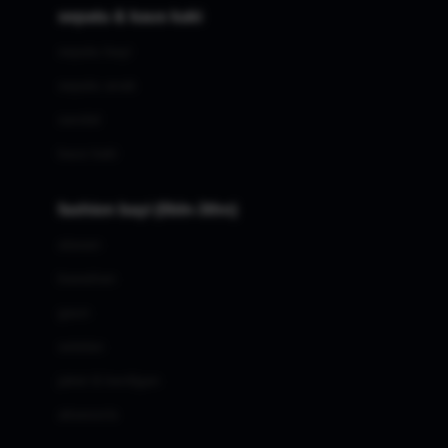
Beauty Barn
sepatu & kaus kaki
Bio Oil
sepatu bayi
Biolane
sepatu anak
Bite Fighters
sandal
Bizzi Growin
kaus kaki
Blackmores
fashion bayi (0bln-3thn)
Blooming Marvellous
atasan
Bonnels
bawahan
Bravado
gaun
Bruder
setelan
Brush Baby
jaket & kardigan
Buds Organics
aksesoris
Bugaboo