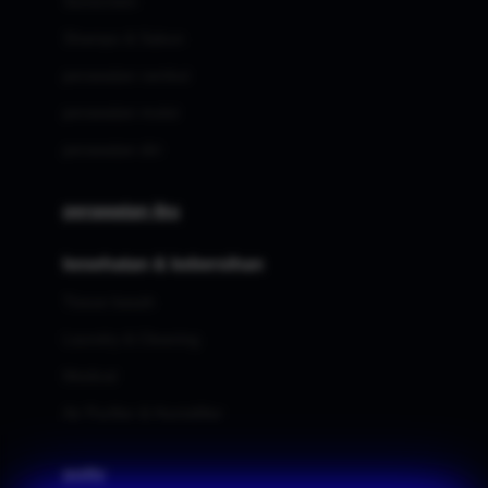
Sunscreen
London Taxi
Shampo & Sabun
Love To Dream
perawatan rambut
M
perawatan mulut
Magformers
perawatan diri
Mama's Choice
perawatan ibu
Mamas&Papas
Mamaway
kesehatan & kebersihan
Maxi Cosi
Tissue basah
Megabloks
Laundry & Cleaning
Micro
Medical
MiDeer
Air Purifier & Humidifier
Mimi & Lula
potty
Mini Monkey