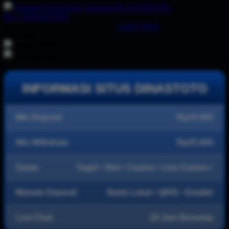
Hadiah Pemenang Jackpot
Rp.10.000.000
-
Q
Rp.1.000.000.000
Use Installment Options from
.
Laarn more
QV Baby
Available for :
home delivery
R
store pickup
Real Shades
INFORMASI SITUS DINASTOTO
Red Castle
Ribbon Madness
Min Deposit
Rp10.000
S
Min Withdraw
Rp25.000
Sebamed
Silver Cross
Game
Togel • Slot • Casino • Live Casino •
Simply Idea
Metode Deposit
Bank Lokal • QRIS • Ewallet
Skip Hop
Spectra
Live Chat
24 Jam Nonstop