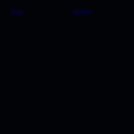
Awan
Azetabio