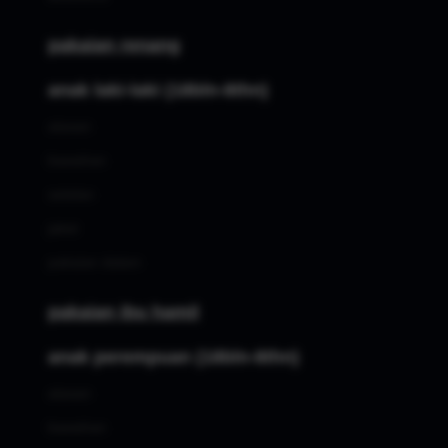
pakaian renang
anak laki-laki (18bln-8thn)
atasan
bawahan
setelan
jaket
pakaian dalam
pakaian ibu hamil
anak perempuan (18bln-8thn)
atasan
bawahan