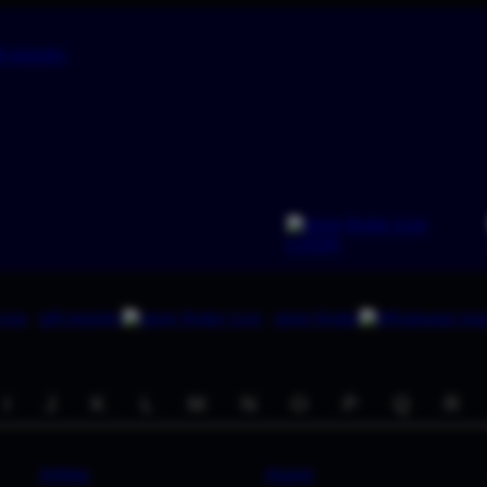
t registry
LOGIN
gift registry
store finder
I
J
K
L
M
N
O
P
Q
R
Airfree
Alamii