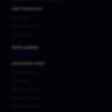
alat menyusui
pompa asi
penyimpanan asi
cooler bags
kursi makan
TOGEL ONLINE
perawatan bayi
perawatan kulit
Sunscreen
Shampo & Sabun
perawatan rambut
perawatan mulut