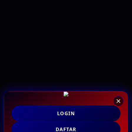
LOGIN
DAFTAR