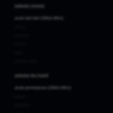
Buggygear
pakaian renang
Bumkins
anak laki-laki (18bln-8thn)
C
atasan
Cetaphil
bawahan
Chicco
setelan
Childlife
jaket
Clevamama
pakaian dalam
Cocolatte
Cottonseeds
pakaian ibu hamil
Cozy N Safe
anak perempuan (18bln-8thn)
Crane
atasan
Cybex
bawahan
D