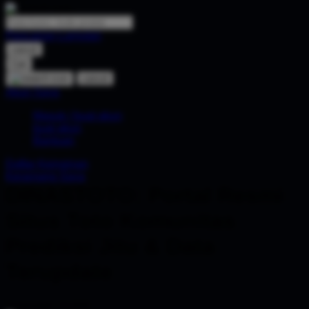
O
Oh Ma Grain
Pencarian Lanjutan
cancel
Okiedog
Cari
cancel
P
Akun Saya
Peachy
Masuk / buat akun
buat akun
Phil & Ted's
Bantuan
Philips Avent
Daftar Keinginan
Pigeon
Keranjang Saya
DINASTOTO: Portal Resmi
Playgro
Situs Toto Komunitas
Poled Global
Prediksi Jitu & Data
Ponycycle
Terupdate
Puma
Pureats
Serendah
10.000