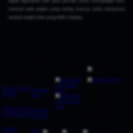
dapat digunakan oleh para pemain untuk mempelajari tren,
mencari pola angka yang sering muncul, serta menyusun
racikan angka hoki yang lebih matang.
Back to top
DINASTOTO
butuh
unduh
we accept
bantuan?
aplikasi
hubungi
DINASTOTO
kami
DINASTOTO
DINASTOTO
Direktorat Jenderal
hubungi
LOGIN
Perlindungan
kami
Konsumen dan
Tertib Niaga
DINASTOTO
bantuan
Kementerian
ALTERNATIF
dan faq
Perdagangan RI
ikuti kami di
WhatsApp: +62 123
media sosial
8888 8989
SITUS
021-