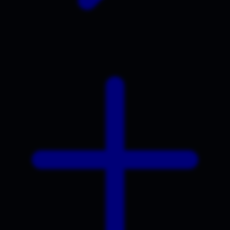
Xootz
Y
Yamatoya
Z
Zaxy
Zoggs
0-9
4Moms
59S