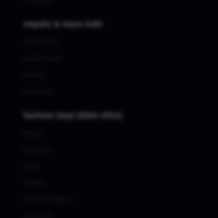
sepatu & kaus kaki
sepatu bayi
sepatu anak
sandal
kaus kaki
fashion bayi (0bln-3thn)
atasan
bawahan
gaun
setelan
jaket & kardigan
aksesoris