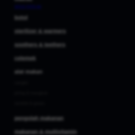
SITUS TOTO 4D
botol
sterilizer & warmers
soothers & teethers
celemek
alat makan
cangkir
piring & mangkuk
sendok & garpu
pengolah makanan
makanan & multivitamin