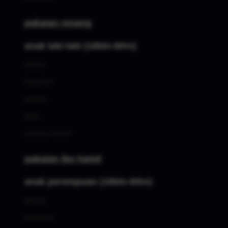
pakaian renang
anak laki-laki (18bln-8thn)
atasan
bawahan
setelan
jaket
pakaian dalam
pakaian ibu hamil
anak perempuan (18bln-8thn)
atasan
bawahan