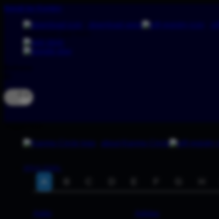
lewati ke Konten
download apps
gif
download app from:
Bahasa
ID
Toggle Nav
about Kanmo Circle
SITUS TOGEL
A
B
C
D
E
F
G
H
Addo
Adidas