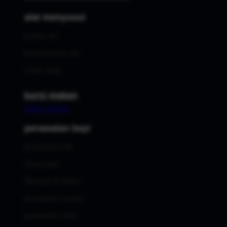
alat menyusui
pompa asi
penyimpanan asi
cooler bags
kursi makan
TOGEL ONLINE
perawatan bayi
perawatan kulit
Sunscreen
Shampo & Sabun
perawatan rambut
perawatan mulut