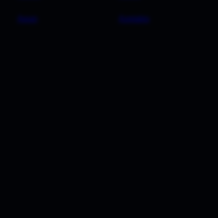
Awan
Azetabio