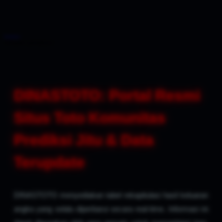
Share product:
DINASTOTO: Portal Resmi
Situs Toto Komunitas
Prediksi Jitu & Data
Terupdate
DINASTOTO menyediakan tabel rekapitulasi hasil keluaran
angka yang selalu diperbarui secara real-time. Informasi ini