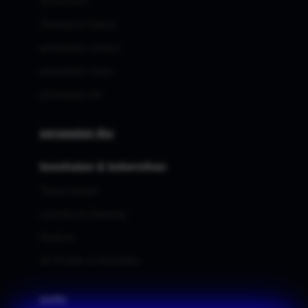
Sunscreen
London Taxi
Shampo & Sabun
Love To Dream
perawatan rambut
M
perawatan mulut
Magformers
perawatan diri
Mama's Choice
perawatan ibu
Mamas&Papas
Mamaway
kesehatan & kebersihan
Maxi Cosi
Tissue basah
Megabloks
Laundry & Cleaning
Micro
Medical
MiDeer
Air Purifier & Humidifier
Mimi & Lula
potty
Mini Monkey