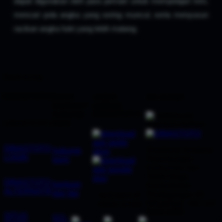
dapat digunakan oleh para pemain untuk mempelajari tren,
mencari pola angka yang sering muncul, serta menyusun
racikan angka hoki yang lebih matang.
Back to top
DINASTOTO
butuh
unduh
we accept
bantuan?
aplikasi
hubungi
DINASTOTO
kami
DINASTOTO
DINASTOTO
Direktorat Jenderal
hubungi
LOGIN
Perlindungan
kami
Konsumen dan
Tertib Niaga
DINASTOTO
bantuan
Kementerian
ALTERNATIF
dan faq
Perdagangan RI
ikuti kami di
WhatsApp: +62 123
media sosial
8888 8989
SITUS
021-