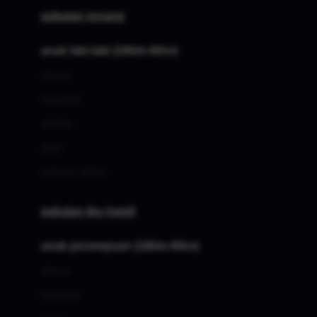
Buggygear
pakaian renang
Bumkins
anak laki-laki (18bln-8thn)
C
atasan
Cetaphil
bawahan
Chicco
setelan
Childlife
jaket
Clevamama
pakaian dalam
Cocolatte
Cottonseeds
pakaian ibu hamil
Cozy N Safe
anak perempuan (18bln-8thn)
Crane
atasan
Cybex
bawahan
D