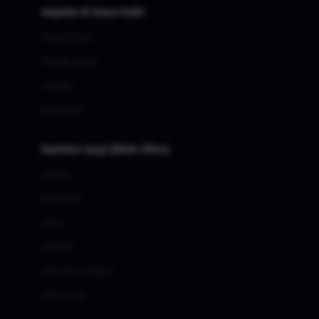
Beauty Barn
sepatu & kaus kaki
Bio Oil
sepatu bayi
Biolane
sepatu anak
Bite Fighters
sandal
Bizzi Growin
kaus kaki
Blackmores
fashion bayi (0bln-3thn)
Blooming Marvellous
atasan
Bonnels
bawahan
Bravado
gaun
Bruder
setelan
Brush Baby
jaket & kardigan
Buds Organics
aksesoris
Bugaboo