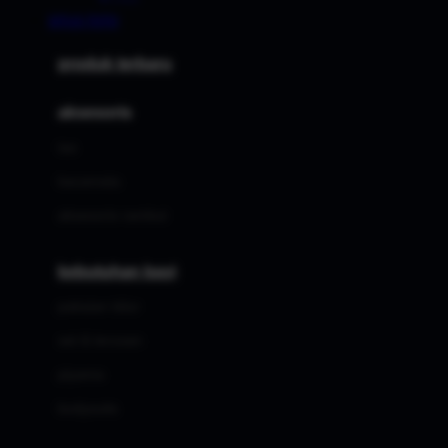
Awan
SITUS TOTO
Azetabio
produk terbaru
B
aksesoris
Baabaasheepz
tas
Babiators
kacamata
Baby Dove
aksesoris rambut
Baby Jogger
Baby Rovega
kebutuhan bayi
Babybee
pakaian tidur
Banana Boat
set & terusan
Banz
piyama
Barbie
bodysuits
Beaba