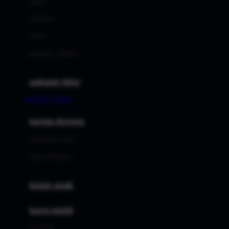
gaun
Dae Organics
setelan
Docare
jaket
Doona
pakaian dalam
Down To Earth
Drew
pakaian tidur
Dr. Brown's
BANDAR TOGEL
E
kereta dorong
ELC
bayi baru lahir
Ergobaby
usia 6 bulan+
Expert Care
koper anak
Ezyroller
kursi mobil
F
0-13 Kg