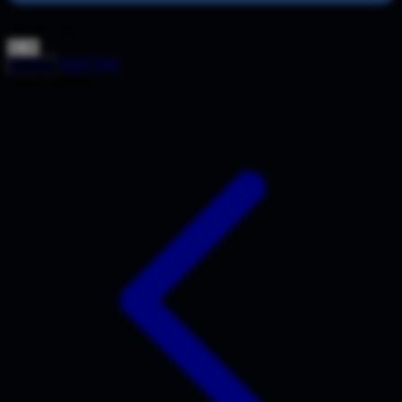
Squishmallows
choose qty
Starbooks
DAFTAR
Stick-O
LOGIN
Share product:
Stokke
Sudocrem
Sumimo
Sunnylife
Sun-Staches
Swimava
T
Tommee Tippee
Trunki
Tutti Bambini