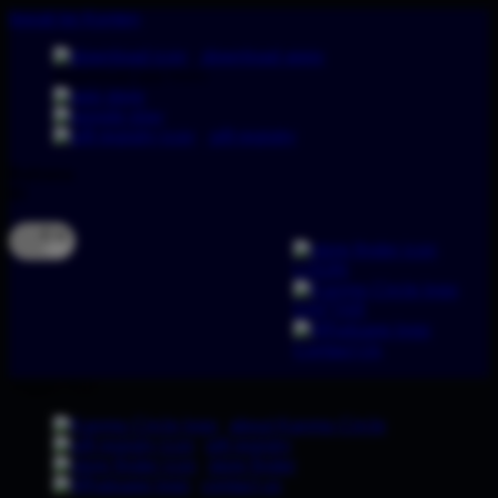
lewati ke Konten
download apps
download app from:
gift registry
Bahasa
ID
LOGIN
DAFTAR
Contact Us
Toggle Nav
about Kanmo Circle
gift registry
store finder
contact us