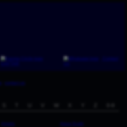
Contact
DAFTAR
Us
contact us
S
T
U
V
W
X
Y
Z
0-9
Amara
Aqua Scale