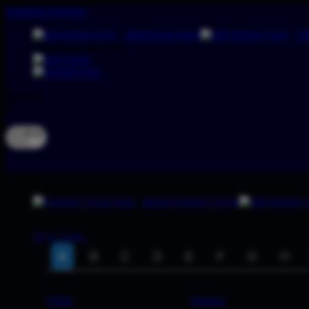
lewati ke Konten
download apps
gif
download app from:
Bahasa
ID
Toggle Nav
about Kanmo Circle
SITUS TOGEL
A
B
C
D
E
F
G
H
Addo
Adidas