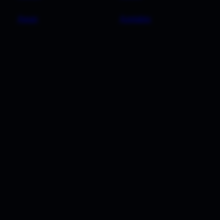
Awan
Azetabio