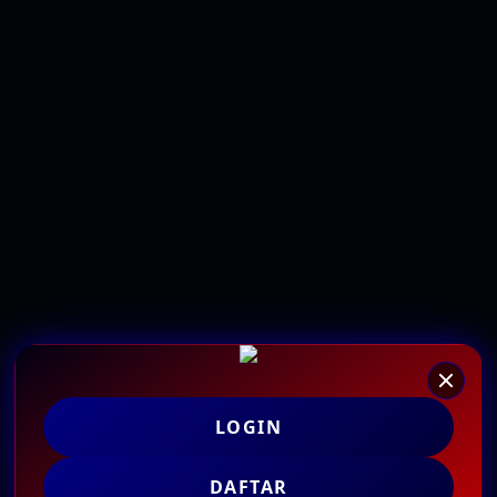
LOGIN
DAFTAR