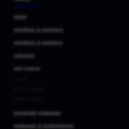
SITUS TOTO 4D
botol
sterilizer & warmers
soothers & teethers
celemek
alat makan
cangkir
piring & mangkuk
sendok & garpu
pengolah makanan
makanan & multivitamin