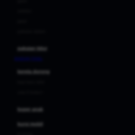
gaun
Dae Organics
setelan
Docare
jaket
Doona
pakaian dalam
Down To Earth
Drew
pakaian tidur
Dr. Brown's
BANDAR TOGEL
E
kereta dorong
ELC
bayi baru lahir
Ergobaby
usia 6 bulan+
Expert Care
koper anak
Ezyroller
kursi mobil
F
0-13 Kg