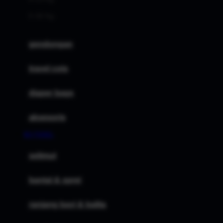
Felt So Sweet
0-36 Kg
Fisher Price
Flipper
gendongan
Friends Of Sally
travel cots
G
Gb
diaper bags
Geko
aksesoris
Graco
BO TOGEL
Gund
selimut
H
bantal & sprei
Habbie
Haenim
ranjang bayi & balita
Happy Horse