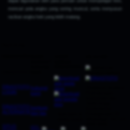
dapat digunakan oleh para pemain untuk mempelajari tren,
mencari pola angka yang sering muncul, serta menyusun
racikan angka hoki yang lebih matang.
Back to top
DINASTOTO
butuh
unduh
we accept
bantuan?
aplikasi
hubungi
DINASTOTO
kami
DINASTOTO
DINASTOTO
Direktorat Jenderal
hubungi
LOGIN
Perlindungan
kami
Konsumen dan
Tertib Niaga
DINASTOTO
bantuan
Kementerian
ALTERNATIF
dan faq
Perdagangan RI
ikuti kami di
WhatsApp: +62 123
media sosial
8888 8989
SITUS
021-