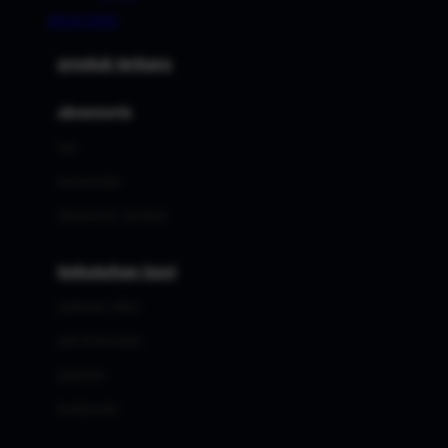
Awan
SITUS TOTO
Azetabio
produk terbaru
B
aksesoris
Baabaasheepz
tas
Babiators
kacamata
Baby Dove
aksesoris rambut
Baby Jogger
Baby Rovega
kebutuhan bayi
Babybee
pakaian tidur
Banana Boat
set & terusan
Banz
piyama
Barbie
bodysuits
Beaba