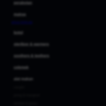
perabotan
Happy Tummy
Hauck
matras
Havaianas
SITUS TOTO 4D
Hegen
botol
Hot Wheels
sterilizer & warmers
Hybrid
I
soothers & teethers
Inlacta DHA
celemek
Interlac
alat makan
Ivenet
cangkir
J
piring & mangkuk
Jack N Jill
sendok & garpu