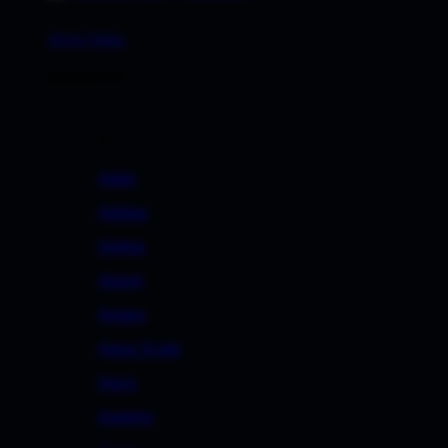
SITUS TOGEL
Brand A-Z
A
Addo
Adidas
Airfree
Alamii
Amara
Aqua Scale
Asics
Aveeno