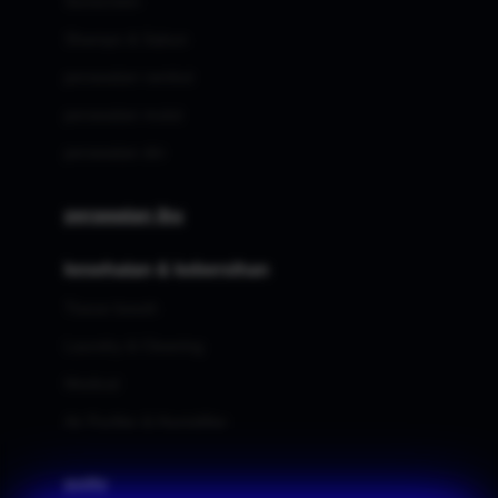
Sunscreen
London Taxi
Shampo & Sabun
Love To Dream
perawatan rambut
M
perawatan mulut
Magformers
perawatan diri
Mama's Choice
perawatan ibu
Mamas&Papas
Mamaway
kesehatan & kebersihan
Maxi Cosi
Tissue basah
Megabloks
Laundry & Cleaning
Micro
Medical
MiDeer
Air Purifier & Humidifier
Mimi & Lula
potty
Mini Monkey