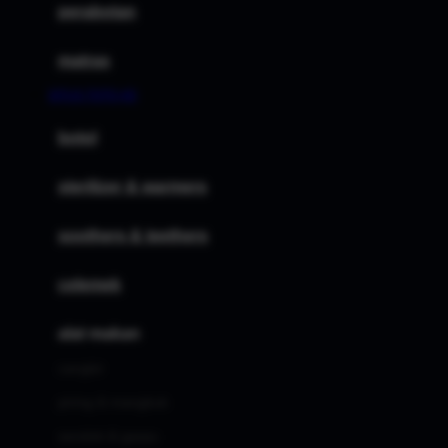
perabotan
Happy Tummy
Hauck
matras
Havaianas
SITUS TOTO 4D
Hegen
botol
Hot Wheels
sterilizer & warmers
Hybrid
I
soothers & teethers
Inlacta DHA
celemek
Interlac
alat makan
Ivenet
cangkir
J
piring & mangkuk
Jack N Jill
sendok & garpu