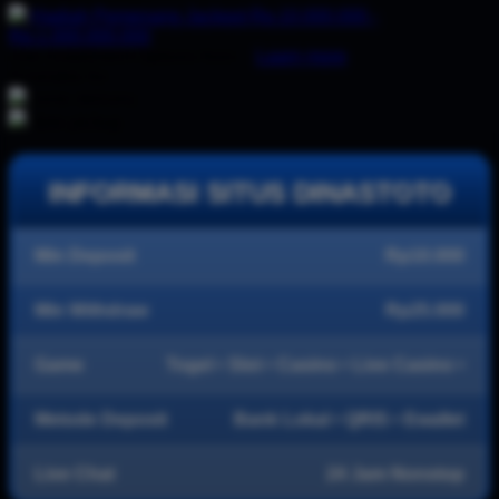
Hadiah Pemenang Jackpot
Rp.10.000.000
-
Q
Rp.1.000.000.000
Use Installment Options from
.
Laarn more
QV Baby
Available for :
home delivery
R
store pickup
Real Shades
INFORMASI SITUS DINASTOTO
Red Castle
Ribbon Madness
Min Deposit
Rp10.000
S
Min Withdraw
Rp25.000
Sebamed
Silver Cross
Game
Togel • Slot • Casino • Live Casino •
Simply Idea
Metode Deposit
Bank Lokal • QRIS • Ewallet
Skip Hop
Spectra
Live Chat
24 Jam Nonstop