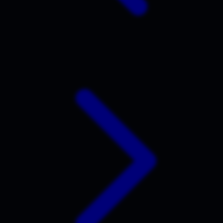
Twistshake
TY Toys
U
V
Veja
Vitaflow
Vtech
W
Waterland
Wellness
X