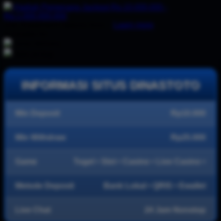
Hadiah Pemenang Jackpot
Rp.10.000.000
-
Q
Rp.1.000.000.000
Use Installment Options from
.
Laarn more
QV Baby
Available for :
home delivery
R
store pickup
Real Shades
INFORMASI SITUS DINASTOTO
Red Castle
Ribbon Madness
Min Deposit
Rp10.000
S
Min Withdraw
Rp25.000
Sebamed
Silver Cross
Game
Togel • Slot • Casino • Live Casino •
Simply Idea
Metode Deposit
Bank Lokal • QRIS • Ewallet
Skip Hop
Spectra
Live Chat
24 Jam Nonstop