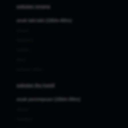
Buggygear
pakaian renang
Bumkins
anak laki-laki (18bln-8thn)
C
atasan
Cetaphil
bawahan
Chicco
setelan
Childlife
jaket
Clevamama
pakaian dalam
Cocolatte
Cottonseeds
pakaian ibu hamil
Cozy N Safe
anak perempuan (18bln-8thn)
Crane
atasan
Cybex
bawahan
D