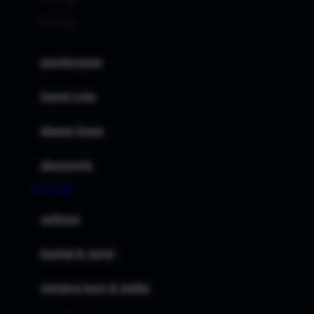
Felt So Sweet
0-36 Kg
Fisher Price
Flipper
gendongan
Friends Of Sally
travel cots
G
Gb
diaper bags
Geko
aksesoris
Graco
BO TOGEL
Gund
selimut
H
bantal & sprei
Habbie
Haenim
ranjang bayi & balita
Happy Horse