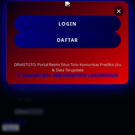
Moby
bak mandi
Momami
LOGIN
handuk
Mothercare
TOGEL LOGIN
Mustela
DAFTAR
My Buddy Tag
ayunan dan walker bayi
My K
alas bermain anak bayi
DINASTOTO: Portal Resmi Situs Toto Komunitas Prediksi Jitu
& Data Terupdate
N
© Copyright 2014 - 2026 DINASTOTO | JOELNEVERDIE
mainan anak bayi
Naif
mothercare toys
Nike
elc toys
Nordic Natural
DINASTOTO
Nuby
Akun Saya
Nuna
Masuk
Cari