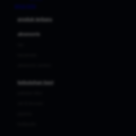
Awan
SITUS TOTO
Azetabio
produk terbaru
B
aksesoris
Baabaasheepz
tas
Babiators
kacamata
Baby Dove
aksesoris rambut
Baby Jogger
Baby Rovega
kebutuhan bayi
Babybee
pakaian tidur
Banana Boat
set & terusan
Banz
piyama
Barbie
bodysuits
Beaba