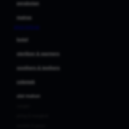
perabotan
Happy Tummy
Hauck
matras
Havaianas
SITUS TOTO 4D
Hegen
botol
Hot Wheels
sterilizer & warmers
Hybrid
I
soothers & teethers
Inlacta DHA
celemek
Interlac
alat makan
Ivenet
cangkir
J
piring & mangkuk
Jack N Jill
sendok & garpu