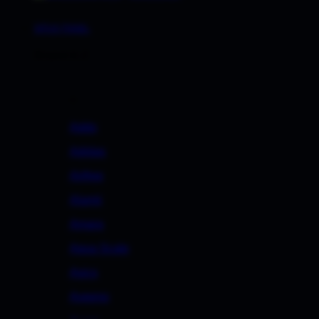
SITUS TOGEL
Brand A-Z
A
Addo
Adidas
Airfree
Alamii
Amara
Aqua Scale
Asics
Aveeno