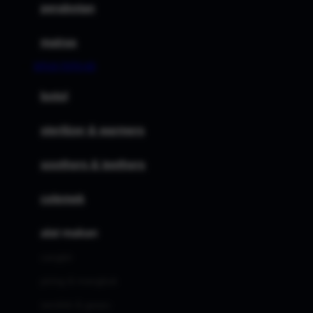
perabotan
Happy Tummy
Hauck
matras
Havaianas
SITUS TOTO 4D
Hegen
botol
Hot Wheels
sterilizer & warmers
Hybrid
I
soothers & teethers
Inlacta DHA
celemek
Interlac
alat makan
Ivenet
cangkir
J
piring & mangkuk
Jack N Jill
sendok & garpu