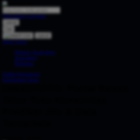
O
Oh Ma Grain
Pencarian Lanjutan
cancel
Okiedog
Cari
cancel
P
Akun Saya
Peachy
Masuk / buat akun
buat akun
Phil & Ted's
Bantuan
Philips Avent
Daftar Keinginan
Pigeon
Keranjang Saya
DINASTOTO: Portal Resmi
Playgro
Situs Toto Komunitas
Poled Global
Prediksi Jitu & Data
Ponycycle
Terupdate
Puma
Pureats
Serendah
10.000