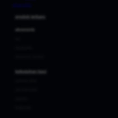
Awan
SITUS TOTO
Azetabio
produk terbaru
B
aksesoris
Baabaasheepz
tas
Babiators
kacamata
Baby Dove
aksesoris rambut
Baby Jogger
Baby Rovega
kebutuhan bayi
Babybee
pakaian tidur
Banana Boat
set & terusan
Banz
piyama
Barbie
bodysuits
Beaba