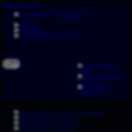
lewati ke Konten
download apps
download app from:
gift registry
Bahasa
ID
LOGIN
DAFTAR
Contact Us
Toggle Nav
about Kanmo Circle
gift registry
store finder
contact us