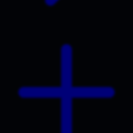
Xootz
Y
Yamatoya
Z
Zaxy
Zoggs
0-9
4Moms
59S