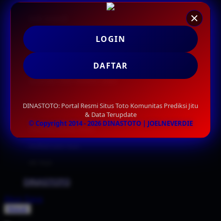
Moby
bak mandi
Momami
LOGIN
handuk
Mothercare
TOGEL LOGIN
Mustela
DAFTAR
My Buddy Tag
ayunan dan walker bayi
My K
alas bermain anak bayi
DINASTOTO: Portal Resmi Situs Toto Komunitas Prediksi Jitu
& Data Terupdate
N
© Copyright 2014 - 2026 DINASTOTO | JOELNEVERDIE
mainan anak bayi
Naif
mothercare toys
Nike
elc toys
Nordic Natural
DINASTOTO
Nuby
Akun Saya
Nuna
Masuk
Cari