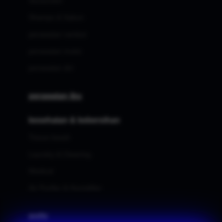
Sunscreen
London Taxi
Shampo & Sabun
Love To Dream
perawatan rambut
M
perawatan mulut
Magformers
perawatan diri
Mama's Choice
perawatan ibu
Mamas&Papas
Mamaway
kesehatan & kebersihan
Maxi Cosi
Tissue basah
Megabloks
Laundry & Cleaning
Micro
Medical
MiDeer
Air Purifier & Humidifier
Mimi & Lula
potty
Mini Monkey