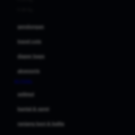
Felt So Sweet
0-36 Kg
Fisher Price
Flipper
gendongan
Friends Of Sally
travel cots
G
Gb
diaper bags
Geko
aksesoris
Graco
BO TOGEL
Gund
selimut
H
bantal & sprei
Habbie
Haenim
ranjang bayi & balita
Happy Horse