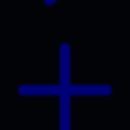
Xootz
Y
Yamatoya
Z
Zaxy
Zoggs
0-9
4Moms
59S