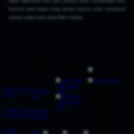
dapat digunakan oleh para pemain untuk mempelajari tren,
mencari pola angka yang sering muncul, serta menyusun
racikan angka hoki yang lebih matang.
Back to top
DINASTOTO
butuh
unduh
we accept
bantuan?
aplikasi
hubungi
DINASTOTO
kami
DINASTOTO
DINASTOTO
Direktorat Jenderal
hubungi
LOGIN
Perlindungan
kami
Konsumen dan
Tertib Niaga
DINASTOTO
bantuan
Kementerian
ALTERNATIF
dan faq
Perdagangan RI
ikuti kami di
WhatsApp: +62 123
media sosial
8888 8989
SITUS
021-