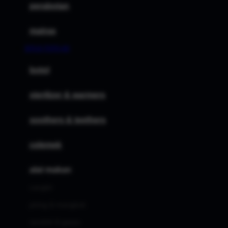
perabotan
Happy Tummy
Hauck
matras
Havaianas
SITUS TOTO 4D
Hegen
botol
Hot Wheels
sterilizer & warmers
Hybrid
I
soothers & teethers
Inlacta DHA
celemek
Interlac
alat makan
Ivenet
cangkir
J
piring & mangkuk
Jack N Jill
sendok & garpu