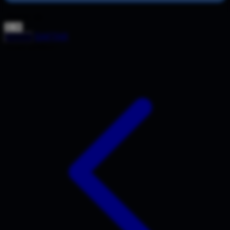
Squishmallows
choose qty
Starbooks
DAFTAR
Stick-O
LOGIN
Share product:
Stokke
Sudocrem
Sumimo
Sunnylife
Sun-Staches
Swimava
T
Tommee Tippee
Trunki
Tutti Bambini