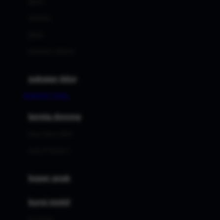
gaun
Dae Organics
setelan
Docare
jaket
Doona
pakaian dalam
Down To Earth
Drew
pakaian tidur
Dr. Brown's
BANDAR TOGEL
E
kereta dorong
ELC
bayi baru lahir
Ergobaby
usia 6 bulan+
Expert Care
koper anak
Ezyroller
kursi mobil
F
0-13 Kg