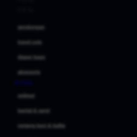
Felt So Sweet
0-36 Kg
Fisher Price
Flipper
gendongan
Friends Of Sally
travel cots
G
Gb
diaper bags
Geko
aksesoris
Graco
BO TOGEL
Gund
selimut
H
bantal & sprei
Habbie
Haenim
ranjang bayi & balita
Happy Horse