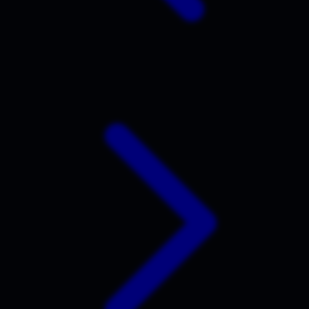
Twistshake
TY Toys
U
V
Veja
Vitaflow
Vtech
W
Waterland
Wellness
X