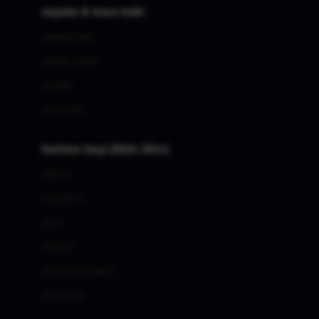
Beauty Barn
sepatu & kaus kaki
Bio Oil
sepatu bayi
Biolane
sepatu anak
Bite Fighters
sandal
Bizzi Growin
kaus kaki
Blackmores
fashion bayi (0bln-3thn)
Blooming Marvellous
atasan
Bonnels
bawahan
Bravado
gaun
Bruder
setelan
Brush Baby
jaket & kardigan
Buds Organics
aksesoris
Bugaboo