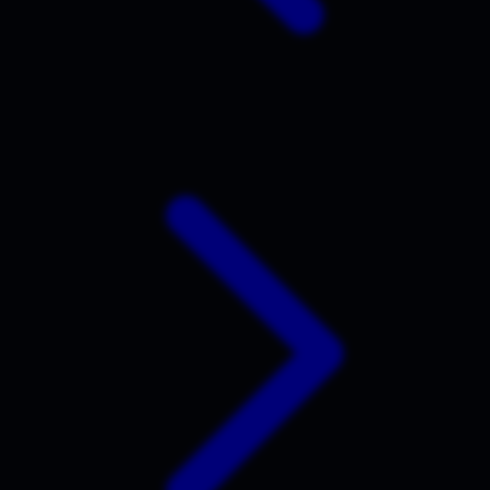
Twistshake
TY Toys
U
V
Veja
Vitaflow
Vtech
W
Waterland
Wellness
X