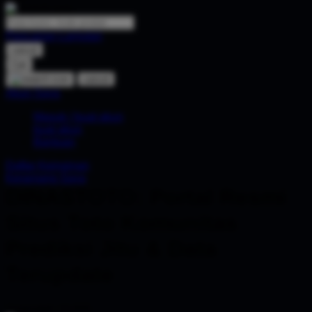
O
Oh Ma Grain
Pencarian Lanjutan
cancel
Okiedog
Cari
cancel
P
Akun Saya
Peachy
Masuk / buat akun
buat akun
Phil & Ted's
Bantuan
Philips Avent
Daftar Keinginan
Pigeon
Keranjang Saya
DINASTOTO: Portal Resmi
Playgro
Situs Toto Komunitas
Poled Global
Prediksi Jitu & Data
Ponycycle
Terupdate
Puma
Pureats
Serendah
10.000