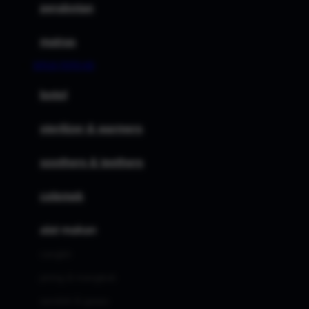
perabotan
Happy Tummy
Hauck
matras
Havaianas
SITUS TOTO 4D
Hegen
botol
Hot Wheels
sterilizer & warmers
Hybrid
I
soothers & teethers
Inlacta DHA
celemek
Interlac
alat makan
Ivenet
cangkir
J
piring & mangkuk
Jack N Jill
sendok & garpu