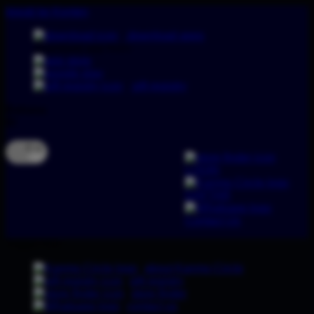
lewati ke Konten
download apps
download app from:
gift registry
Bahasa
ID
LOGIN
DAFTAR
Contact Us
Toggle Nav
about Kanmo Circle
gift registry
store finder
contact us