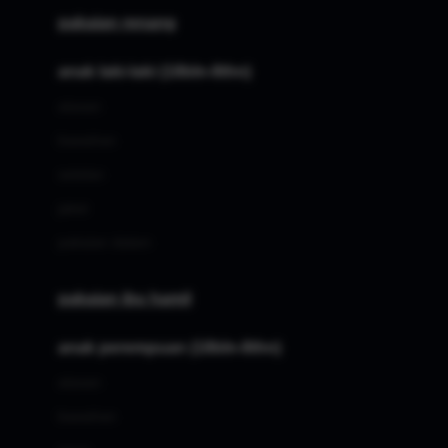
Buggygear
pakaian renang
Bumkins
anak laki-laki (18bln-8thn)
C
atasan
Cetaphil
bawahan
Chicco
setelan
Childlife
jaket
Clevamama
pakaian dalam
Cocolatte
Cottonseeds
pakaian ibu hamil
Cozy N Safe
anak perempuan (18bln-8thn)
Crane
atasan
Cybex
bawahan
D