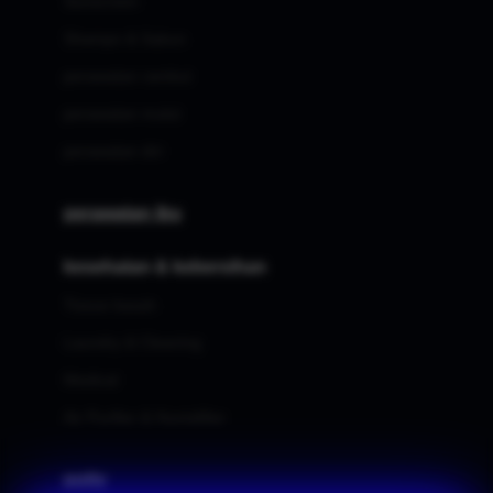
Sunscreen
London Taxi
Shampo & Sabun
Love To Dream
perawatan rambut
M
perawatan mulut
Magformers
perawatan diri
Mama's Choice
perawatan ibu
Mamas&Papas
Mamaway
kesehatan & kebersihan
Maxi Cosi
Tissue basah
Megabloks
Laundry & Cleaning
Micro
Medical
MiDeer
Air Purifier & Humidifier
Mimi & Lula
potty
Mini Monkey