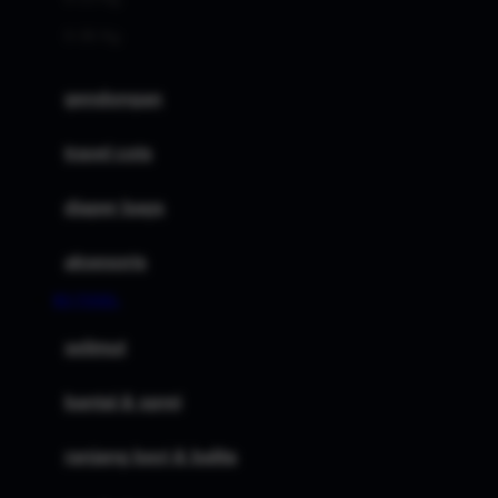
Felt So Sweet
0-36 Kg
Fisher Price
Flipper
gendongan
Friends Of Sally
travel cots
G
Gb
diaper bags
Geko
aksesoris
Graco
BO TOGEL
Gund
selimut
H
bantal & sprei
Habbie
Haenim
ranjang bayi & balita
Happy Horse