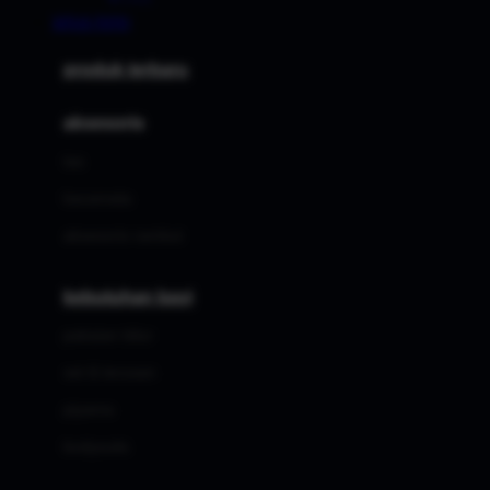
Awan
SITUS TOTO
Azetabio
produk terbaru
B
aksesoris
Baabaasheepz
tas
Babiators
kacamata
Baby Dove
aksesoris rambut
Baby Jogger
Baby Rovega
kebutuhan bayi
Babybee
pakaian tidur
Banana Boat
set & terusan
Banz
piyama
Barbie
bodysuits
Beaba