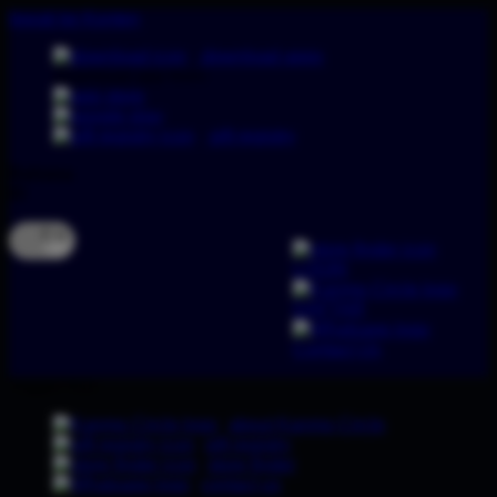
lewati ke Konten
download apps
download app from:
gift registry
Bahasa
ID
LOGIN
DAFTAR
Contact Us
Toggle Nav
about Kanmo Circle
gift registry
store finder
contact us