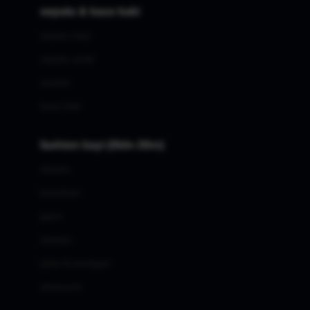
Beauty Barn
sepatu & kaus kaki
Bio Oil
sepatu bayi
Biolane
sepatu anak
Bite Fighters
sandal
Bizzi Growin
kaus kaki
Blackmores
fashion bayi (0bln-3thn)
Blooming Marvellous
atasan
Bonnels
bawahan
Bravado
gaun
Bruder
setelan
Brush Baby
jaket & kardigan
Buds Organics
aksesoris
Bugaboo