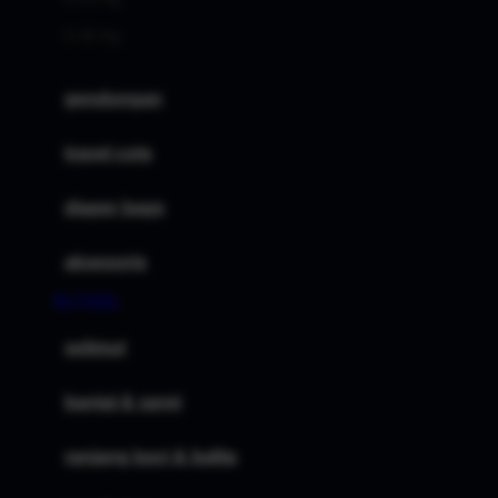
Felt So Sweet
0-36 Kg
Fisher Price
Flipper
gendongan
Friends Of Sally
travel cots
G
Gb
diaper bags
Geko
aksesoris
Graco
BO TOGEL
Gund
selimut
H
bantal & sprei
Habbie
Haenim
ranjang bayi & balita
Happy Horse