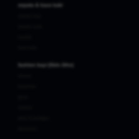
Beauty Barn
sepatu & kaus kaki
Bio Oil
sepatu bayi
Biolane
sepatu anak
Bite Fighters
sandal
Bizzi Growin
kaus kaki
Blackmores
fashion bayi (0bln-3thn)
Blooming Marvellous
atasan
Bonnels
bawahan
Bravado
gaun
Bruder
setelan
Brush Baby
jaket & kardigan
Buds Organics
aksesoris
Bugaboo