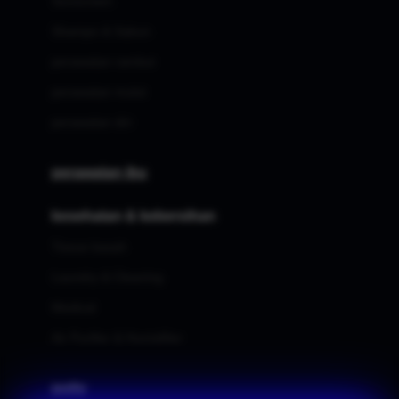
Sunscreen
London Taxi
Shampo & Sabun
Love To Dream
perawatan rambut
M
perawatan mulut
Magformers
perawatan diri
Mama's Choice
perawatan ibu
Mamas&Papas
Mamaway
kesehatan & kebersihan
Maxi Cosi
Tissue basah
Megabloks
Laundry & Cleaning
Micro
Medical
MiDeer
Air Purifier & Humidifier
Mimi & Lula
potty
Mini Monkey