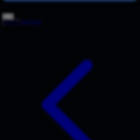
Squishmallows
choose qty
Starbooks
DAFTAR
Stick-O
LOGIN
Share product:
Stokke
Sudocrem
Sumimo
Sunnylife
Sun-Staches
Swimava
T
Tommee Tippee
Trunki
Tutti Bambini