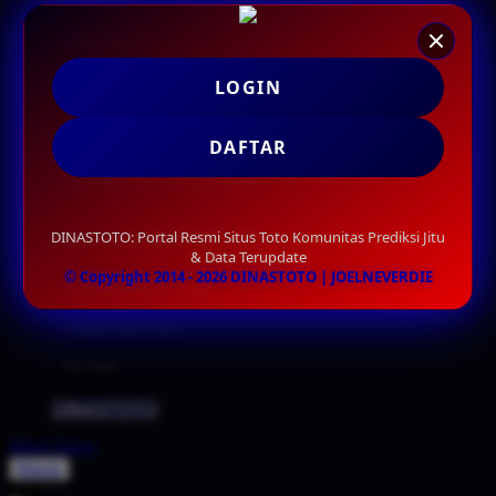
Moby
bak mandi
Momami
LOGIN
handuk
Mothercare
TOGEL LOGIN
Mustela
DAFTAR
My Buddy Tag
ayunan dan walker bayi
My K
alas bermain anak bayi
DINASTOTO: Portal Resmi Situs Toto Komunitas Prediksi Jitu
& Data Terupdate
N
© Copyright 2014 - 2026 DINASTOTO | JOELNEVERDIE
mainan anak bayi
Naif
mothercare toys
Nike
elc toys
Nordic Natural
DINASTOTO
Nuby
Akun Saya
Nuna
Masuk
Cari