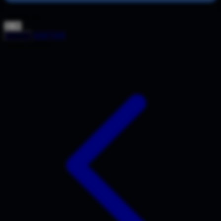
Squishmallows
choose qty
Starbooks
DAFTAR
Stick-O
LOGIN
Share product:
Stokke
Sudocrem
Sumimo
Sunnylife
Sun-Staches
Swimava
T
Tommee Tippee
Trunki
Tutti Bambini