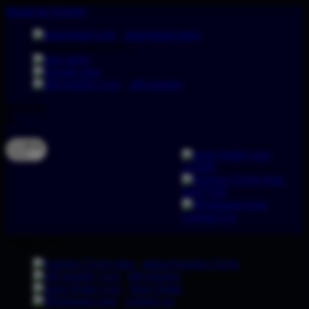
lewati ke Konten
download apps
download app from:
gift registry
Bahasa
ID
LOGIN
DAFTAR
Contact Us
Toggle Nav
about Kanmo Circle
gift registry
store finder
contact us