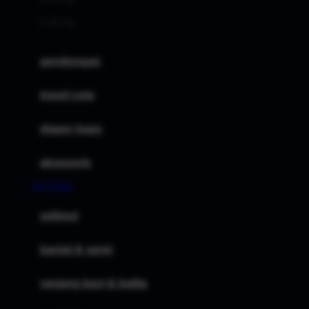
Felt So Sweet
0-36 Kg
Fisher Price
Flipper
gendongan
Friends Of Sally
travel cots
G
Gb
diaper bags
Geko
aksesoris
Graco
BO TOGEL
Gund
selimut
H
bantal & sprei
Habbie
Haenim
ranjang bayi & balita
Happy Horse