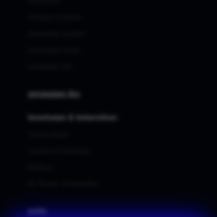
Sunscreen
London Taxi
Shampo & Sabun
Love To Dream
perawatan rambut
M
perawatan mulut
Magformers
perawatan diri
Mama's Choice
perawatan ibu
Mamas&Papas
Mamaway
kesehatan & kebersihan
Maxi Cosi
Tissue basah
Megabloks
Laundry & Cleaning
Micro
Medical
MiDeer
Air Purifier & Humidifier
Mimi & Lula
potty
Mini Monkey