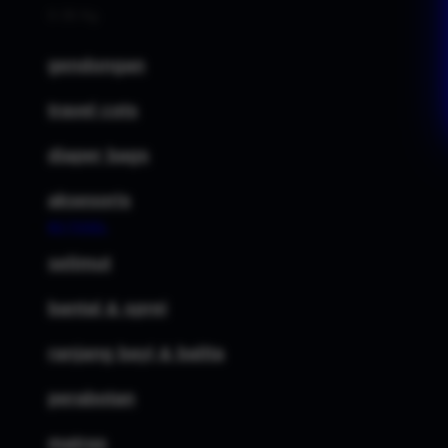
0-36 Kg
gendongan
travel cots
diaper bags
aksesoris
BO TOGEL
selimut
bantal & sprei
ranjang bayi & balita
perabotan
matras