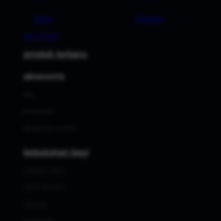
Asics
Aveeno
SITUS TOTO
produk terbaru
aksesoris
tas
kacamata
aksesoris rambut
kebutuhan bayi
pakaian tidur
set & terusan
piyama
bodysuits