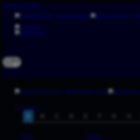
lewati ke Konten
download apps
gif
download app from:
Bahasa
ID
Toggle Nav
about Kanmo Circle
SITUS TOGEL
A
B
C
D
E
F
G
H
Addo
Adidas