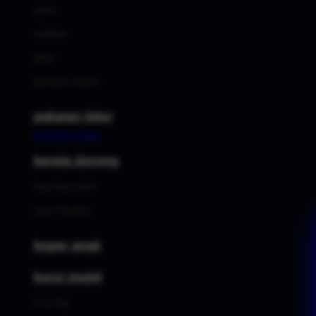
gaun
setelan
jaket
pakaian dalam
pakaian tidur
BANDAR TOGEL
kereta dorong
bayi baru lahir
usia 6 bulan+
koper anak
kursi mobil
0-13 Kg