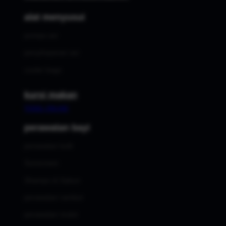
alat menyusui
pompa asi
penyimpanan asi
cooler bags
kursi makan
TOGEL ONLINE
perawatan bayi
perawatan kulit
Sunscreen
Shampo & Sabun
perawatan rambut
perawatan mulut