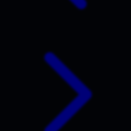
Twistshake
TY Toys
U
V
Veja
Vitaflow
Vtech
W
Waterland
Wellness
X