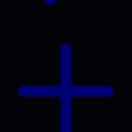
Xootz
Y
Yamatoya
Z
Zaxy
Zoggs
0-9
4Moms
59S