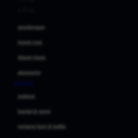
Felt So Sweet
0-36 Kg
Fisher Price
Flipper
gendongan
Friends Of Sally
travel cots
G
Gb
diaper bags
Geko
aksesoris
Graco
BO TOGEL
Gund
selimut
H
bantal & sprei
Habbie
Haenim
ranjang bayi & balita
Happy Horse