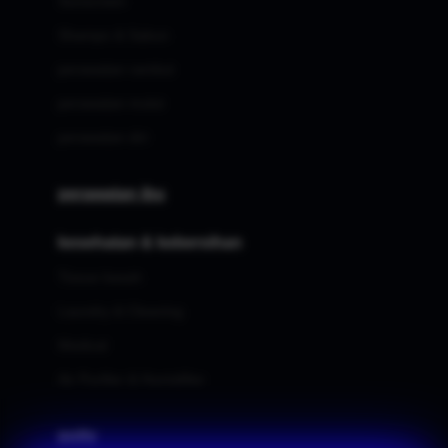
Sunscreen
London Taxi
Shampo & Sabun
Love To Dream
perawatan rambut
M
perawatan mulut
Magformers
perawatan diri
Mama's Choice
perawatan ibu
Mamas&Papas
Mamaway
kesehatan & kebersihan
Maxi Cosi
Tissue basah
Megabloks
Laundry & Cleaning
Micro
Medical
MiDeer
Air Purifier & Humidifier
Mimi & Lula
potty
Mini Monkey