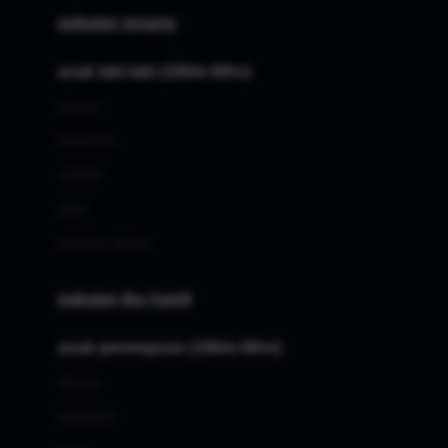
Buggygear
pakaian renang
Bumkins
anak laki-laki (18bln-8thn)
C
atasan
Cetaphil
bawahan
Chicco
setelan
Childlife
jaket
Clevamama
pakaian dalam
Cocolatte
Cottonseeds
pakaian ibu hamil
Cozy N Safe
anak perempuan (18bln-8thn)
Crane
atasan
Cybex
bawahan
D