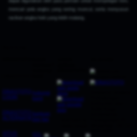
dapat digunakan oleh para pemain untuk mempelajari tren,
mencari pola angka yang sering muncul, serta menyusun
racikan angka hoki yang lebih matang.
Back to top
DINASTOTO
butuh
unduh
we accept
bantuan?
aplikasi
hubungi
DINASTOTO
kami
DINASTOTO
DINASTOTO
Direktorat Jenderal
hubungi
LOGIN
Perlindungan
kami
Konsumen dan
Tertib Niaga
DINASTOTO
bantuan
Kementerian
ALTERNATIF
dan faq
Perdagangan RI
ikuti kami di
WhatsApp: +62 123
media sosial
8888 8989
SITUS
021-