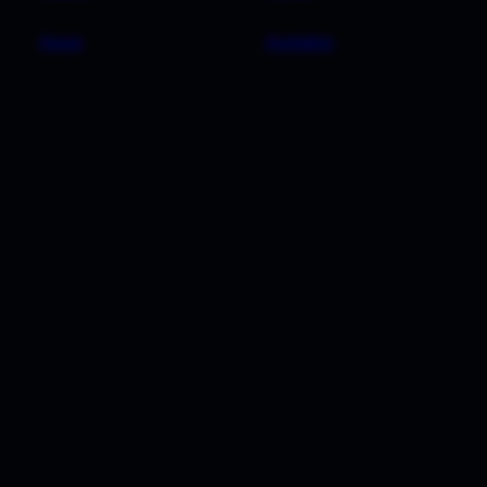
Awan
Azetabio