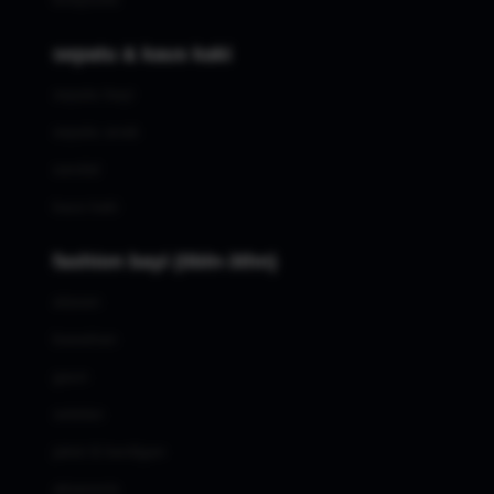
sepatu & kaus kaki
sepatu bayi
sepatu anak
sandal
kaus kaki
fashion bayi (0bln-3thn)
atasan
bawahan
gaun
setelan
jaket & kardigan
aksesoris