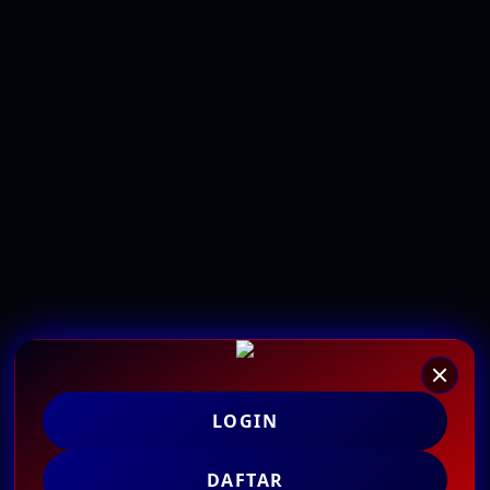
LOGIN
DAFTAR