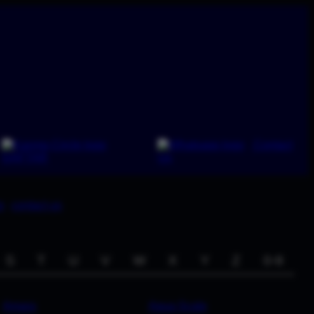
Contact
DAFTAR
Us
contact us
S
T
U
V
W
X
Y
Z
0-9
Amara
Aqua Scale