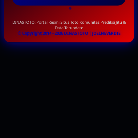
DINASTOTO: Portal Resmi Situs Toto Komunitas Prediksi Jitu &
Data Terupdate
© Copyright 2014 - 2026 DINASTOTO | JOELNEVERDIE