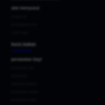
alat menyusui
pompa asi
penyimpanan asi
cooler bags
kursi makan
TOGEL ONLINE
perawatan bayi
perawatan kulit
Sunscreen
Shampo & Sabun
perawatan rambut
perawatan mulut