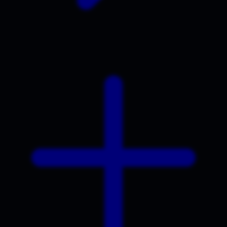
Xootz
Y
Yamatoya
Z
Zaxy
Zoggs
0-9
4Moms
59S