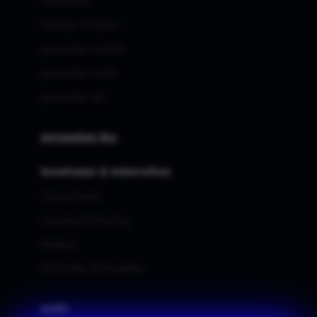
Sunscreen
London Taxi
Shampo & Sabun
Love To Dream
perawatan rambut
M
perawatan mulut
Magformers
perawatan diri
Mama's Choice
perawatan ibu
Mamas&Papas
Mamaway
kesehatan & kebersihan
Maxi Cosi
Tissue basah
Megabloks
Laundry & Cleaning
Micro
Medical
MiDeer
Air Purifier & Humidifier
Mimi & Lula
potty
Mini Monkey