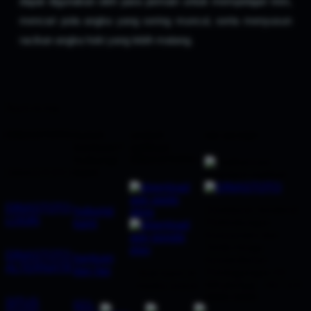
dapat digunakan oleh para pemain untuk mempelajari tren,
mencari pola angka yang sering muncul, serta menyusun
racikan angka hoki yang lebih matang.
Back to top
DINASTOTO
butuh
unduh
we accept
bantuan?
aplikasi
hubungi
DINASTOTO
kami
DINASTOTO
DINASTOTO
Direktorat Jenderal
hubungi
LOGIN
Perlindungan
kami
Konsumen dan
Tertib Niaga
DINASTOTO
bantuan
Kementerian
ALTERNATIF
dan faq
Perdagangan RI
ikuti kami di
WhatsApp: +62 123
media sosial
8888 8989
SITUS
021-