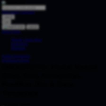
O
Oh Ma Grain
Pencarian Lanjutan
cancel
Okiedog
Cari
cancel
P
Akun Saya
Peachy
Masuk / buat akun
buat akun
Phil & Ted's
Bantuan
Philips Avent
Daftar Keinginan
Pigeon
Keranjang Saya
DINASTOTO: Portal Resmi
Playgro
Situs Toto Komunitas
Poled Global
Prediksi Jitu & Data
Ponycycle
Terupdate
Puma
Pureats
Serendah
10.000