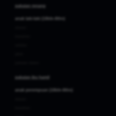
Buggygear
pakaian renang
Bumkins
anak laki-laki (18bln-8thn)
C
atasan
Cetaphil
bawahan
Chicco
setelan
Childlife
jaket
Clevamama
pakaian dalam
Cocolatte
Cottonseeds
pakaian ibu hamil
Cozy N Safe
anak perempuan (18bln-8thn)
Crane
atasan
Cybex
bawahan
D