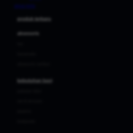
Awan
SITUS TOTO
Azetabio
produk terbaru
B
aksesoris
Baabaasheepz
tas
Babiators
kacamata
Baby Dove
aksesoris rambut
Baby Jogger
Baby Rovega
kebutuhan bayi
Babybee
pakaian tidur
Banana Boat
set & terusan
Banz
piyama
Barbie
bodysuits
Beaba