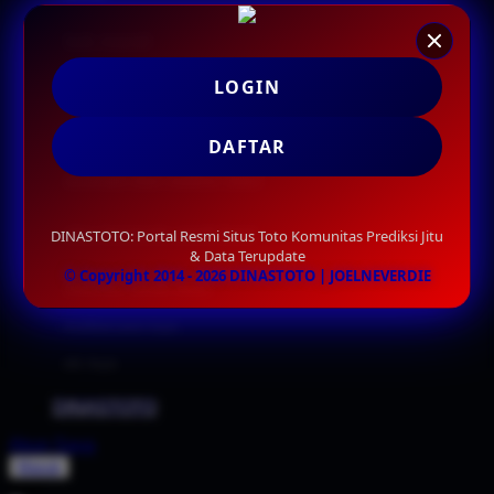
Moby
bak mandi
Momami
LOGIN
handuk
Mothercare
TOGEL LOGIN
Mustela
DAFTAR
My Buddy Tag
ayunan dan walker bayi
My K
alas bermain anak bayi
DINASTOTO: Portal Resmi Situs Toto Komunitas Prediksi Jitu
& Data Terupdate
N
© Copyright 2014 - 2026 DINASTOTO | JOELNEVERDIE
mainan anak bayi
Naif
mothercare toys
Nike
elc toys
Nordic Natural
DINASTOTO
Nuby
Akun Saya
Nuna
Masuk
Cari