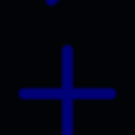
Xootz
Y
Yamatoya
Z
Zaxy
Zoggs
0-9
4Moms
59S