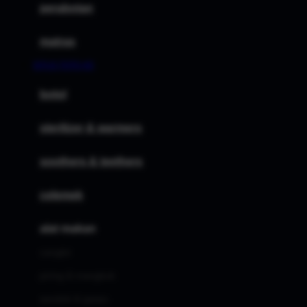
perabotan
Happy Tummy
Hauck
matras
Havaianas
SITUS TOTO 4D
Hegen
botol
Hot Wheels
sterilizer & warmers
Hybrid
I
soothers & teethers
Inlacta DHA
celemek
Interlac
alat makan
Ivenet
cangkir
J
piring & mangkuk
Jack N Jill
sendok & garpu