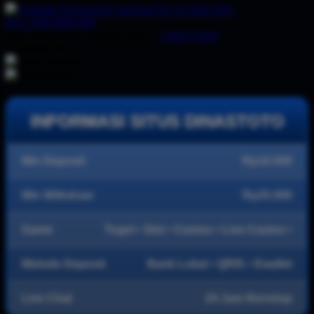
Hadiah Pemenang Jackpot
Rp.10.000.000
-
Q
Rp.1.000.000.000
Use Installment Options from
.
Laarn more
QV Baby
Available for :
home delivery
R
store pickup
Real Shades
INFORMASI SITUS DINASTOTO
Red Castle
Ribbon Madness
Min Deposit
Rp10.000
S
Min Withdraw
Rp25.000
Sebamed
Silver Cross
Game
Togel • Slot • Casino • Live Casino •
Simply Idea
Metode Deposit
Bank Lokal • QRIS • Ewallet
Skip Hop
Spectra
Live Chat
24 Jam Nonstop