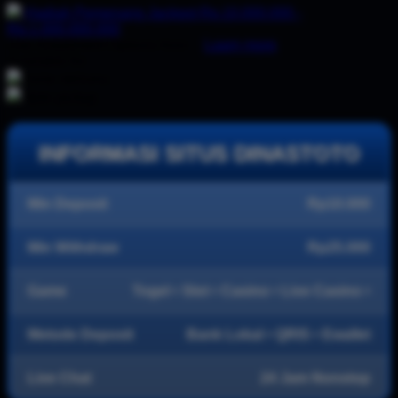
Hadiah Pemenang Jackpot
Rp.10.000.000
-
Q
Rp.1.000.000.000
Use Installment Options from
.
Laarn more
QV Baby
Available for :
home delivery
R
store pickup
Real Shades
INFORMASI SITUS DINASTOTO
Red Castle
Ribbon Madness
Min Deposit
Rp10.000
S
Min Withdraw
Rp25.000
Sebamed
Silver Cross
Game
Togel • Slot • Casino • Live Casino •
Simply Idea
Metode Deposit
Bank Lokal • QRIS • Ewallet
Skip Hop
Spectra
Live Chat
24 Jam Nonstop