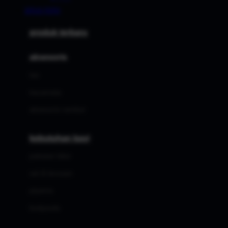
Awan
SITUS TOTO
Azetabio
produk terbaru
B
aksesoris
Baabaasheepz
tas
Babiators
kacamata
Baby Dove
aksesoris rambut
Baby Jogger
Baby Rovega
kebutuhan bayi
Babybee
pakaian tidur
Banana Boat
set & terusan
Banz
piyama
Barbie
bodysuits
Beaba