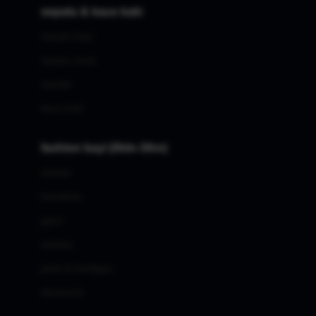
Beauty Barn
sepatu & kaus kaki
Bio Oil
sepatu bayi
Biolane
sepatu anak
Bite Fighters
sandal
Bizzi Growin
kaus kaki
Blackmores
fashion bayi (0bln-3thn)
Blooming Marvellous
atasan
Bonnels
bawahan
Bravado
gaun
Bruder
setelan
Brush Baby
jaket & kardigan
Buds Organics
aksesoris
Bugaboo