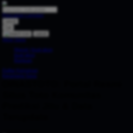
O
Oh Ma Grain
Pencarian Lanjutan
cancel
Okiedog
Cari
cancel
P
Akun Saya
Peachy
Masuk / buat akun
buat akun
Phil & Ted's
Bantuan
Philips Avent
Daftar Keinginan
Pigeon
Keranjang Saya
DINASTOTO: Portal Resmi
Playgro
Situs Toto Komunitas
Poled Global
Prediksi Jitu & Data
Ponycycle
Terupdate
Puma
Pureats
Serendah
10.000