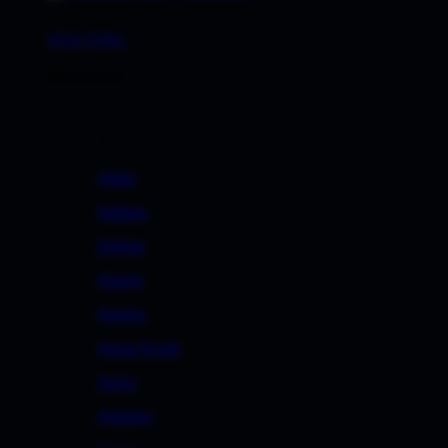
SITUS TOGEL
Brand A-Z
A
Addo
Adidas
Airfree
Alamii
Amara
Aqua Scale
Asics
Aveeno