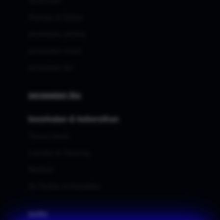
Sunscreen
London Taxi
Shampo & Sabun
Love To Dream
perawatan rambut
M
perawatan mulut
Magformers
perawatan diri
Mama's Choice
perawatan ibu
Mamas&Papas
Mamaway
kesehatan & kebersihan
Maxi Cosi
Tissue basah
Megabloks
Laundry & Cleaning
Micro
Medical
MiDeer
Air Purifier & Humidifier
Mimi & Lula
potty
Mini Monkey