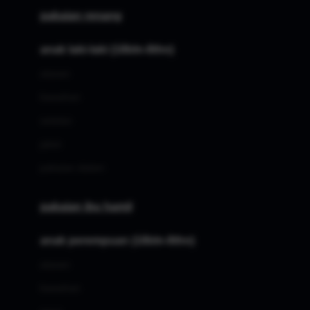
Buggygear
pakaian renang
Bumkins
anak laki-laki (18bln-8thn)
C
atasan
Cetaphil
bawahan
Chicco
setelan
Childlife
jaket
Clevamama
pakaian dalam
Cocolatte
Cottonseeds
pakaian ibu hamil
Cozy N Safe
anak perempuan (18bln-8thn)
Crane
atasan
Cybex
bawahan
D