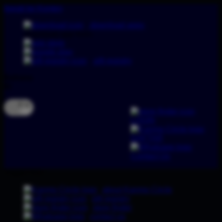
lewati ke Konten
download apps
download app from:
gift registry
Bahasa
ID
LOGIN
DAFTAR
Contact Us
Toggle Nav
about Kanmo Circle
gift registry
store finder
contact us