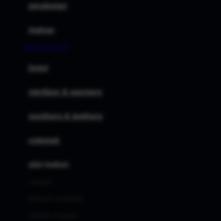
perabotan
Happy Tummy
Hauck
matras
Havaianas
SITUS TOTO 4D
Hegen
botol
Hot Wheels
sterilizer & warmers
Hybrid
I
soothers & teethers
Inlacta DHA
celemek
Interlac
alat makan
Ivenet
cangkir
J
piring & mangkuk
Jack N Jill
sendok & garpu