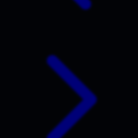
Twistshake
TY Toys
U
V
Veja
Vitaflow
Vtech
W
Waterland
Wellness
X