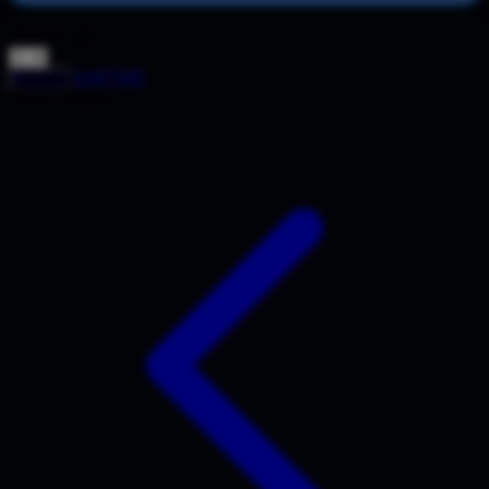
Squishmallows
choose qty
Starbooks
DAFTAR
Stick-O
LOGIN
Share product:
Stokke
Sudocrem
Sumimo
Sunnylife
Sun-Staches
Swimava
T
Tommee Tippee
Trunki
Tutti Bambini