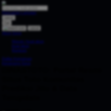
O
Oh Ma Grain
Pencarian Lanjutan
cancel
Okiedog
Cari
cancel
P
Akun Saya
Peachy
Masuk / buat akun
buat akun
Phil & Ted's
Bantuan
Philips Avent
Daftar Keinginan
Pigeon
Keranjang Saya
DINASTOTO: Portal Resmi
Playgro
Situs Toto Komunitas
Poled Global
Prediksi Jitu & Data
Ponycycle
Terupdate
Puma
Pureats
Serendah
10.000