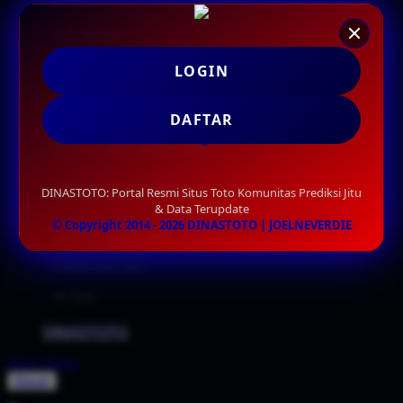
Moby
bak mandi
Momami
LOGIN
handuk
Mothercare
TOGEL LOGIN
Mustela
DAFTAR
My Buddy Tag
ayunan dan walker bayi
My K
alas bermain anak bayi
DINASTOTO: Portal Resmi Situs Toto Komunitas Prediksi Jitu
& Data Terupdate
N
© Copyright 2014 - 2026 DINASTOTO | JOELNEVERDIE
mainan anak bayi
Naif
mothercare toys
Nike
elc toys
Nordic Natural
DINASTOTO
Nuby
Akun Saya
Nuna
Masuk
Cari