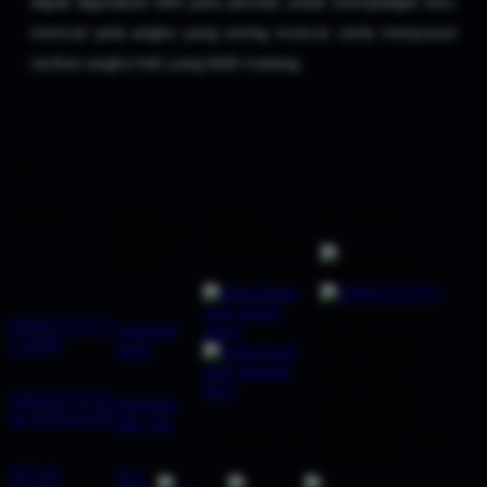
dapat digunakan oleh para pemain untuk mempelajari tren,
mencari pola angka yang sering muncul, serta menyusun
racikan angka hoki yang lebih matang.
Back to top
DINASTOTO
butuh
unduh
we accept
bantuan?
aplikasi
hubungi
DINASTOTO
kami
DINASTOTO
DINASTOTO
Direktorat Jenderal
hubungi
LOGIN
Perlindungan
kami
Konsumen dan
Tertib Niaga
DINASTOTO
bantuan
Kementerian
ALTERNATIF
dan faq
Perdagangan RI
ikuti kami di
WhatsApp: +62 123
media sosial
8888 8989
SITUS
021-