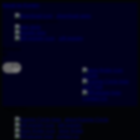
lewati ke Konten
download apps
download app from:
gift registry
Bahasa
ID
LOGIN
DAFTAR
Contact Us
Toggle Nav
about Kanmo Circle
gift registry
store finder
contact us