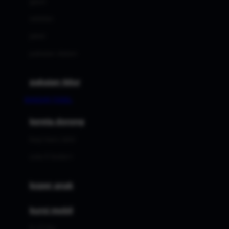
gaun
Dae Organics
setelan
Docare
jaket
Doona
pakaian dalam
Down To Earth
Drew
pakaian tidur
Dr. Brown's
BANDAR TOGEL
E
kereta dorong
ELC
bayi baru lahir
Ergobaby
usia 6 bulan+
Expert Care
koper anak
Ezyroller
kursi mobil
F
0-13 Kg