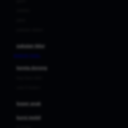
gaun
Dae Organics
setelan
Docare
jaket
Doona
pakaian dalam
Down To Earth
Drew
pakaian tidur
Dr. Brown's
BANDAR TOGEL
E
kereta dorong
ELC
bayi baru lahir
Ergobaby
usia 6 bulan+
Expert Care
koper anak
Ezyroller
kursi mobil
F
0-13 Kg