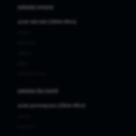
Buggygear
pakaian renang
Bumkins
anak laki-laki (18bln-8thn)
C
atasan
Cetaphil
bawahan
Chicco
setelan
Childlife
jaket
Clevamama
pakaian dalam
Cocolatte
Cottonseeds
pakaian ibu hamil
Cozy N Safe
anak perempuan (18bln-8thn)
Crane
atasan
Cybex
bawahan
D