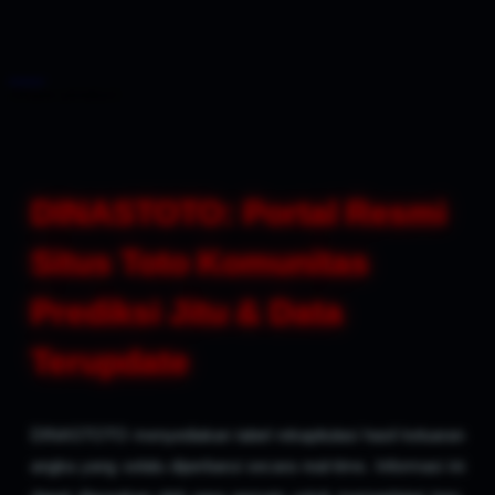
Share product:
DINASTOTO: Portal Resmi
Situs Toto Komunitas
Prediksi Jitu & Data
Terupdate
DINASTOTO menyediakan tabel rekapitulasi hasil keluaran
angka yang selalu diperbarui secara real-time. Informasi ini