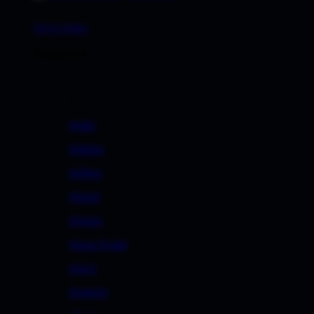
SITUS TOGEL
Brand A-Z
A
Addo
Adidas
Airfree
Alamii
Amara
Aqua Scale
Asics
Aveeno