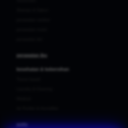
Sunscreen
London Taxi
Shampo & Sabun
Love To Dream
perawatan rambut
M
perawatan mulut
Magformers
perawatan diri
Mama's Choice
perawatan ibu
Mamas&Papas
Mamaway
kesehatan & kebersihan
Maxi Cosi
Tissue basah
Megabloks
Laundry & Cleaning
Micro
Medical
MiDeer
Air Purifier & Humidifier
Mimi & Lula
potty
Mini Monkey