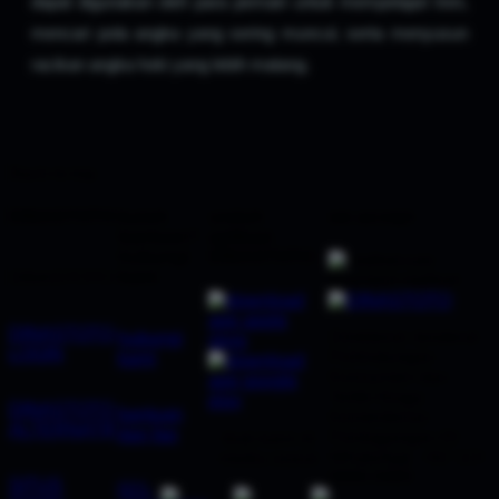
dapat digunakan oleh para pemain untuk mempelajari tren,
mencari pola angka yang sering muncul, serta menyusun
racikan angka hoki yang lebih matang.
Back to top
DINASTOTO
butuh
unduh
we accept
bantuan?
aplikasi
hubungi
DINASTOTO
kami
DINASTOTO
DINASTOTO
Direktorat Jenderal
hubungi
LOGIN
Perlindungan
kami
Konsumen dan
Tertib Niaga
DINASTOTO
bantuan
Kementerian
ALTERNATIF
dan faq
Perdagangan RI
ikuti kami di
WhatsApp: +62 123
media sosial
8888 8989
SITUS
021-