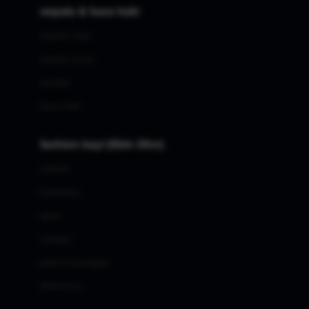
Beauty Barn
sepatu & kaus kaki
Bio Oil
sepatu bayi
Biolane
sepatu anak
Bite Fighters
sandal
Bizzi Growin
kaus kaki
Blackmores
fashion bayi (0bln-3thn)
Blooming Marvellous
atasan
Bonnels
bawahan
Bravado
gaun
Bruder
setelan
Brush Baby
jaket & kardigan
Buds Organics
aksesoris
Bugaboo