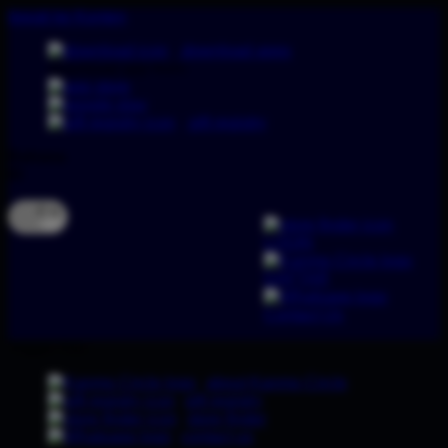
lewati ke Konten
download apps
download app from:
gift registry
Bahasa
ID
LOGIN
DAFTAR
Contact Us
Toggle Nav
about Kanmo Circle
gift registry
store finder
contact us