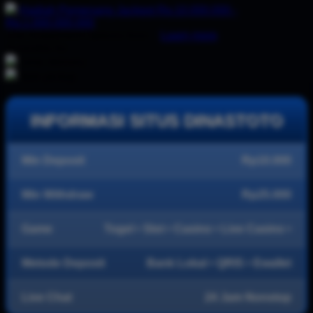
Hadiah Pemenang Jackpot
Rp.10.000.000
-
Q
Rp.1.000.000.000
Use Installment Options from
.
Laarn more
QV Baby
Available for :
home delivery
R
store pickup
Real Shades
INFORMASI SITUS DINASTOTO
Red Castle
Ribbon Madness
Min Deposit
Rp10.000
S
Min Withdraw
Rp25.000
Sebamed
Silver Cross
Game
Togel • Slot • Casino • Live Casino •
Simply Idea
Metode Deposit
Bank Lokal • QRIS • Ewallet
Skip Hop
Spectra
Live Chat
24 Jam Nonstop