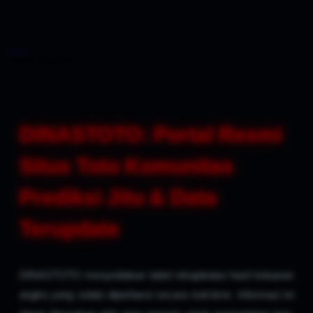
Share product:
DINASTOTO: Portal Resmi
Situs Toto Komunitas
Prediksi Jitu & Data
Terupdate
DINASTOTO menyediakan tabel rekapitulasi hasil keluaran
angka yang selalu diperbarui secara real-time. Informasi ini