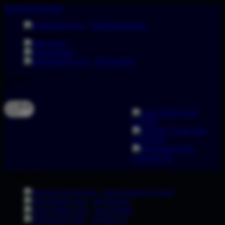
lewati ke Konten
download apps
download app from:
gift registry
Bahasa
ID
LOGIN
DAFTAR
Contact Us
Toggle Nav
about Kanmo Circle
gift registry
store finder
contact us