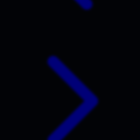
Twistshake
TY Toys
U
V
Veja
Vitaflow
Vtech
W
Waterland
Wellness
X