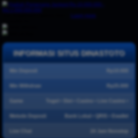
Hadiah Pemenang Jackpot
Rp.10.000.000
-
Q
Rp.1.000.000.000
Use Installment Options from
.
Laarn more
QV Baby
Available for :
home delivery
R
store pickup
Real Shades
INFORMASI SITUS DINASTOTO
Red Castle
Ribbon Madness
Min Deposit
Rp10.000
S
Min Withdraw
Rp25.000
Sebamed
Silver Cross
Game
Togel • Slot • Casino • Live Casino •
Simply Idea
Metode Deposit
Bank Lokal • QRIS • Ewallet
Skip Hop
Spectra
Live Chat
24 Jam Nonstop