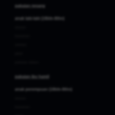
Buggygear
pakaian renang
Bumkins
anak laki-laki (18bln-8thn)
C
atasan
Cetaphil
bawahan
Chicco
setelan
Childlife
jaket
Clevamama
pakaian dalam
Cocolatte
Cottonseeds
pakaian ibu hamil
Cozy N Safe
anak perempuan (18bln-8thn)
Crane
atasan
Cybex
bawahan
D