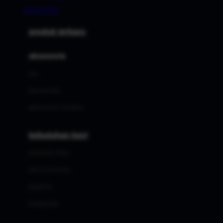
Awan
SITUS TOTO
Azetabio
produk terbaru
B
aksesoris
Baabaasheepz
tas
Babiators
kacamata
Baby Dove
aksesoris rambut
Baby Jogger
Baby Rovega
kebutuhan bayi
Babybee
pakaian tidur
Banana Boat
set & terusan
Banz
piyama
Barbie
bodysuits
Beaba