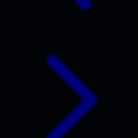
Twistshake
TY Toys
U
V
Veja
Vitaflow
Vtech
W
Waterland
Wellness
X