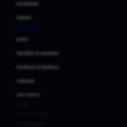
perabotan
Happy Tummy
Hauck
matras
Havaianas
SITUS TOTO 4D
Hegen
botol
Hot Wheels
sterilizer & warmers
Hybrid
I
soothers & teethers
Inlacta DHA
celemek
Interlac
alat makan
Ivenet
cangkir
J
piring & mangkuk
Jack N Jill
sendok & garpu