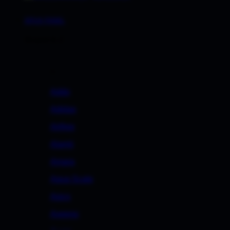
SITUS TOGEL
Brand A-Z
A
Addo
Adidas
Airfree
Alamii
Amara
Aqua Scale
Asics
Aveeno