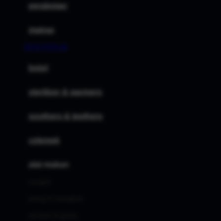
perabotan
Happy Tummy
Hauck
matras
Havaianas
SITUS TOTO 4D
Hegen
botol
Hot Wheels
sterilizer & warmers
Hybrid
I
soothers & teethers
Inlacta DHA
celemek
Interlac
alat makan
Ivenet
cangkir
J
piring & mangkuk
Jack N Jill
sendok & garpu