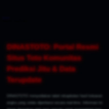
Share product:
DINASTOTO: Portal Resmi
Situs Toto Komunitas
Prediksi Jitu & Data
Terupdate
DINASTOTO menyediakan tabel rekapitulasi hasil keluaran
angka yang selalu diperbarui secara real-time. Informasi ini