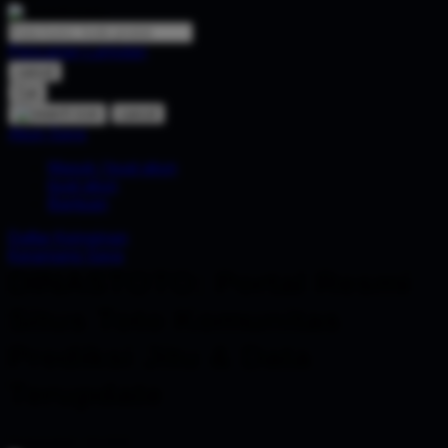
O
Oh Ma Grain
Pencarian Lanjutan
cancel
Okiedog
Cari
cancel
P
Akun Saya
Peachy
Masuk / buat akun
buat akun
Phil & Ted's
Bantuan
Philips Avent
Daftar Keinginan
Pigeon
Keranjang Saya
DINASTOTO: Portal Resmi
Playgro
Situs Toto Komunitas
Poled Global
Prediksi Jitu & Data
Ponycycle
Terupdate
Puma
Pureats
Serendah
10.000