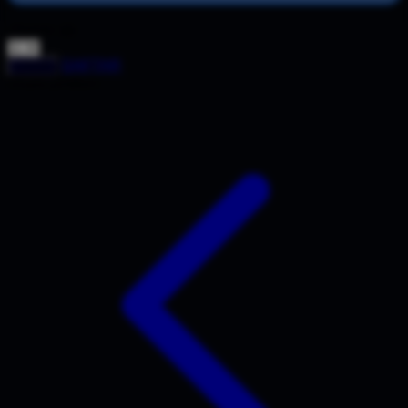
Squishmallows
choose qty
Starbooks
DAFTAR
Stick-O
LOGIN
Share product:
Stokke
Sudocrem
Sumimo
Sunnylife
Sun-Staches
Swimava
T
Tommee Tippee
Trunki
Tutti Bambini