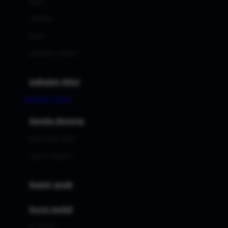
gaun
Dae Organics
setelan
Docare
jaket
Doona
pakaian dalam
Down To Earth
Drew
pakaian tidur
Dr. Brown's
BANDAR TOGEL
E
kereta dorong
ELC
bayi baru lahir
Ergobaby
usia 6 bulan+
Expert Care
koper anak
Ezyroller
kursi mobil
F
0-13 Kg