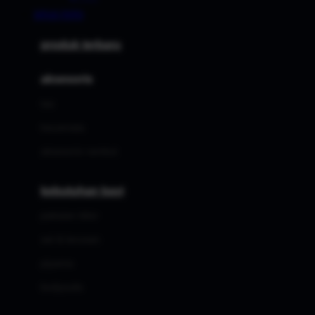
Awan
SITUS TOTO
Azetabio
produk terbaru
B
aksesoris
Baabaasheepz
tas
Babiators
kacamata
Baby Dove
aksesoris rambut
Baby Jogger
Baby Rovega
kebutuhan bayi
Babybee
pakaian tidur
Banana Boat
set & terusan
Banz
piyama
Barbie
bodysuits
Beaba