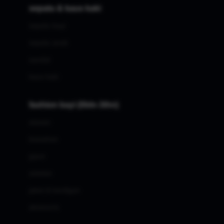
Beauty Barn
sepatu & kaus kaki
Bio Oil
sepatu bayi
Biolane
sepatu anak
Bite Fighters
sandal
Bizzi Growin
kaus kaki
Blackmores
fashion bayi (0bln-3thn)
Blooming Marvellous
atasan
Bonnels
bawahan
Bravado
gaun
Bruder
setelan
Brush Baby
jaket & kardigan
Buds Organics
aksesoris
Bugaboo