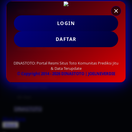
Moby
bak mandi
Momami
LOGIN
handuk
Mothercare
TOGEL LOGIN
Mustela
DAFTAR
My Buddy Tag
ayunan dan walker bayi
My K
alas bermain anak bayi
DINASTOTO: Portal Resmi Situs Toto Komunitas Prediksi Jitu
& Data Terupdate
N
© Copyright 2014 - 2026 DINASTOTO | JOELNEVERDIE
mainan anak bayi
Naif
mothercare toys
Nike
elc toys
Nordic Natural
DINASTOTO
Nuby
Akun Saya
Nuna
Masuk
Cari