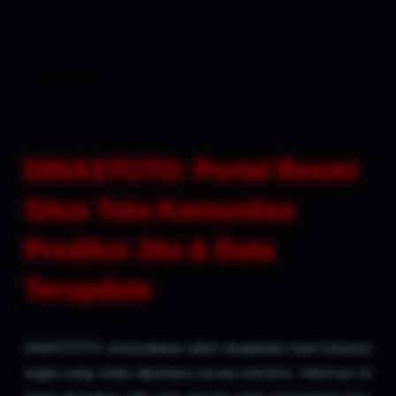
Share product:
DINASTOTO: Portal Resmi
Situs Toto Komunitas
Prediksi Jitu & Data
Terupdate
DINASTOTO menyediakan tabel rekapitulasi hasil keluaran
angka yang selalu diperbarui secara real-time. Informasi ini