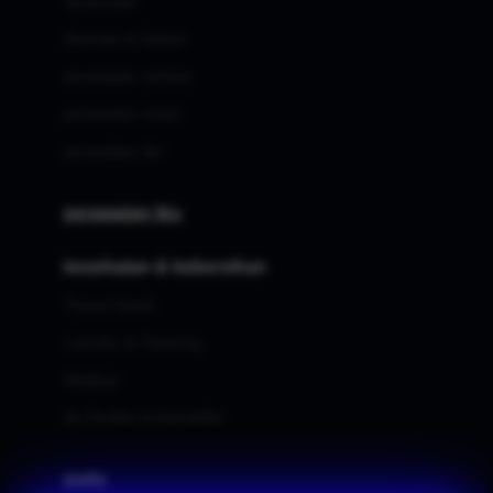
Sunscreen
London Taxi
Shampo & Sabun
Love To Dream
perawatan rambut
M
perawatan mulut
Magformers
perawatan diri
Mama's Choice
perawatan ibu
Mamas&Papas
Mamaway
kesehatan & kebersihan
Maxi Cosi
Tissue basah
Megabloks
Laundry & Cleaning
Micro
Medical
MiDeer
Air Purifier & Humidifier
Mimi & Lula
potty
Mini Monkey