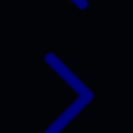
Twistshake
TY Toys
U
V
Veja
Vitaflow
Vtech
W
Waterland
Wellness
X