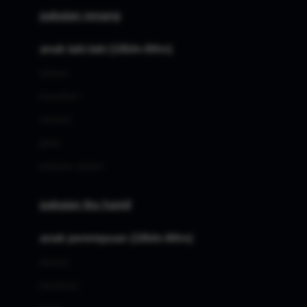
Buggygear
pakaian renang
Bumkins
anak laki-laki (18bln-8thn)
C
atasan
Cetaphil
bawahan
Chicco
setelan
Childlife
jaket
Clevamama
pakaian dalam
Cocolatte
Cottonseeds
pakaian ibu hamil
Cozy N Safe
anak perempuan (18bln-8thn)
Crane
atasan
Cybex
bawahan
D