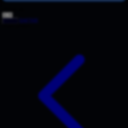
Squishmallows
choose qty
Starbooks
DAFTAR
Stick-O
LOGIN
Share product:
Stokke
Sudocrem
Sumimo
Sunnylife
Sun-Staches
Swimava
T
Tommee Tippee
Trunki
Tutti Bambini