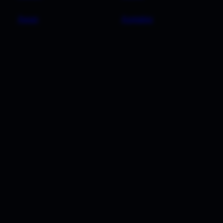
Awan
Azetabio