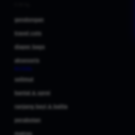
0-36 Kg
gendongan
travel cots
diaper bags
aksesoris
BO TOGEL
selimut
bantal & sprei
ranjang bayi & balita
perabotan
matras