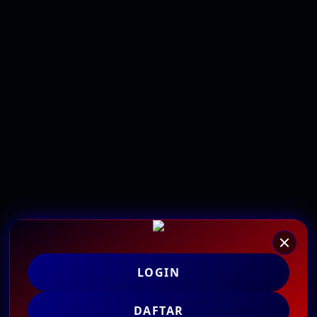
LOGIN
DAFTAR