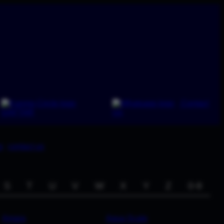
Contact
DAFTAR
Us
contact us
S
T
U
V
W
X
Y
Z
0-9
Amara
Aqua Scale